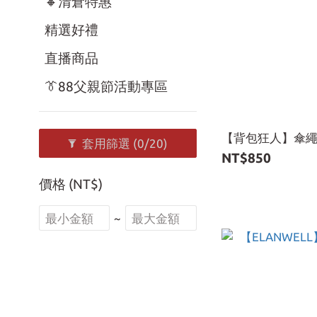
🔸清倉特惠
精選好禮
直播商品
👔88父親節活動專區
【背包狂人】傘繩
套用篩選
(0/20)
NT$850
價格 (NT$)
~