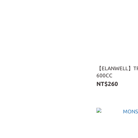
【ELANWELL】
600CC
NT$260