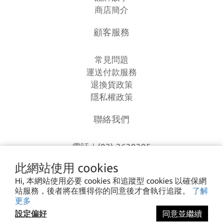
商店簡介
顧客服務
常見問題
運送付款服務
退換貨政策
隱私權政策
聯絡我們
電話｜(03)-3630385
時間｜13:00 - 20:00
此網站使用 cookies
信箱｜
loverlien@gmail.com
Hi, 本網站使用必要 cookies 和追蹤型 cookies 以確保網
地址｜桃園市八德區和平路1168巷7號
站服務，後者將在獲得你的同意後才會執行追蹤。
了解
更多
設定偏好
同意並繼續
I CA PING ©2023 愛露愛玩 All rights reserved.