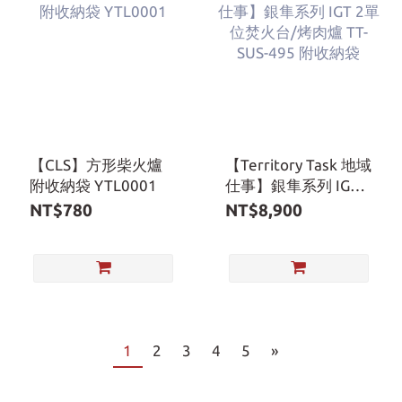
【CLS】方形柴火爐
【Territory Task 地域
附收納袋 YTL0001
仕事】銀隼系列 IGT 2
單位焚火台/烤肉爐
NT$780
NT$8,900
TT-SUS-495 附收納袋
1
2
3
4
5
»