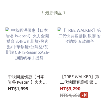
最新商品
꒰
꒱
中秋圓滿優惠【日本
【TREE WALKER】第
岩谷 Iwatani】火力全
二代快開客廳帳 銀膠
開禮盒 3.4kw瓦斯爐/
附收納袋 五款顏色
NT$1,999
NT$3,290
烤肉盤/中華鍋鏟/分
NT$4,690
7折
隔盤/瓦斯罐 CB-TS-
5&A26-1 加贈帆布手