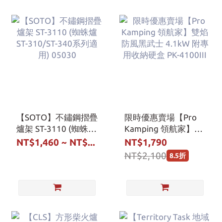
【SOTO】不鏽鋼摺疊
限時優惠賣場【Pro
爐架 ST-3110 (蜘蛛爐
Kamping 領航家】雙
ST-310/ST-340系列適
焰防風黑武士 4.1kW
NT$1,460 ~ NT$...
NT$1,790
用) 05030
附專用收納硬盒 PK-
NT$2,100
8.5折
4100III