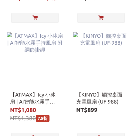
FAN26601/2/3/4
【ATMAX】Icy 小冰
【KINYO】觸控桌面
扇 | AI智能水霧手持
充電風扇 (UF-988)
風扇 附調節掛繩
NT$1,080
NT$899
NT$1,380
7.8折