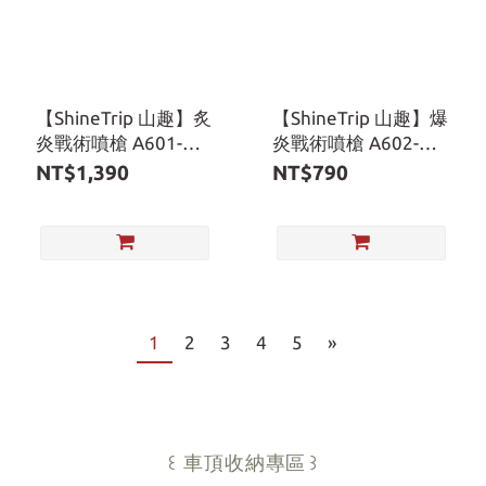
【ShineTrip 山趣】炙
【ShineTrip 山趣】爆
炎戰術噴槍 A601-
炎戰術噴槍 A602-
H01 扣動板機點火
H01 旋鈕自由控火
NT$1,390
NT$790
1
2
3
4
5
»
專區
꒰ 車頂收納
꒱