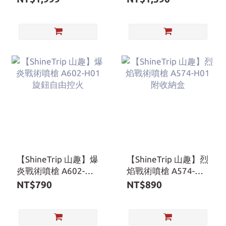
烤肉盤/中華鍋鏟/分
隔盤/瓦斯罐 CB-TS-
5&A26-1 加贈帆布手
提袋
【ShineTrip 山趣】爆
【ShineTrip 山趣】烈
炎戰術噴槍 A602-
焰戰術噴槍 A574-
H01 旋鈕自由控火
H01 附收納盒
NT$790
NT$890