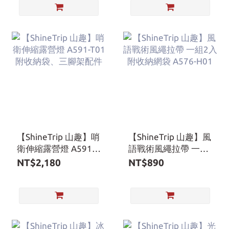
提袋
【ShineTrip 山趣】哨
【ShineTrip 山趣】風
衛伸縮露營燈 A591-
語戰術風繩拉帶 一組
T01 附收納袋、三腳
2入 附收納網袋
NT$2,180
NT$890
架配件
A576-H01