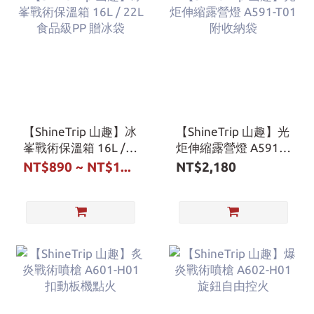
【ShineTrip 山趣】冰
【ShineTrip 山趣】光
峯戰術保溫箱 16L /
炬伸縮露營燈 A591-
22L 食品級PP 贈冰袋
T01 附收納袋
NT$890 ~ NT$1...
NT$2,180