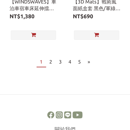
【WINDSWAVES】車
【3D Mats】戰術風
泊車宿車床延伸擋片
面紙盒套 黑色/軍綠
黑色 / 軍綠色
色/沙色 附2入S掛勾
NT$1,380
NT$690
1
2
3
4
5
»
關於我們