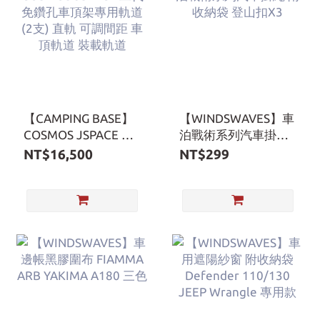
【CAMPING BASE】
【WINDSWAVES】車
COSMOS JSPACE 二
泊戰術系列汽車掛繩
代免鑽孔車頂架專用
附收納袋 登山扣X3
NT$16,500
NT$299
軌道 (2支) 直軌 可調
間距 車頂軌道 裝載軌
道