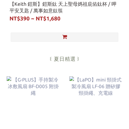
【Keith 鎧斯】鎧斯鈦 天上聖母媽祖庇佑鈦杯 / 呷
平安叉匙 / 萬事如意鈦筷
NT$390 ~ NT$1,680
꒰ 夏日精選
꒱