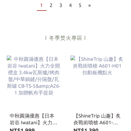
1
2
3
4
5
»
꒰ 冬季焚火專區
꒱
中秋圓滿優惠【日本
【ShineTrip 山趣】炙
岩谷 Iwatani】火力全
炎戰術噴槍 A601-
開禮盒 3.4kw瓦斯爐/
H01 扣動板機點火
NT$1,999
NT$1,390