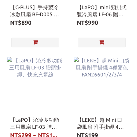
【G-PLUS】手持製冷
【LaPO】mini 頸掛式
冰敷風扇 BF-D005 附
製冷風扇 LF-06 贈矽
掛繩
膠頸掛繩、充電線
NT$890
NT$990
【LaPO】沁冷多功能
【LEKE】超 Mini 口
三用風扇 LF-03 贈頸
袋風扇 附手掛繩 4種
掛繩、快充充電線
顏色
NT$299 ~ NT$1...
NT$199