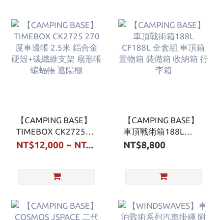
【CAMPING BASE】
【CAMPING BASE】
TIMEBOX CK2725
車頂戰術箱188L
270度車邊帳 2.5米 鋁
CF188L 全套組 車頂
NT$12,000 ~ NT...
NT$8,800
合金硬殼+碳纖維支架
箱 置物箱 裝備箱 收
扇形帳 蝙蝠帳 遮陽棚
納箱 行李箱