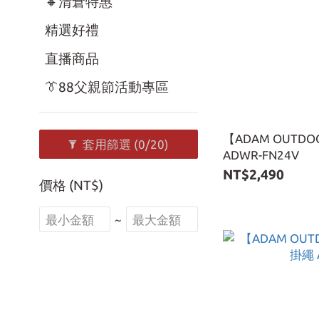
🔸清倉特惠
精選好禮
直播商品
👔88父親節活動專區
【ADAM OUTD
套用篩選
(0/20)
ADWR-FN24V
NT$2,490
價格 (NT$)
~