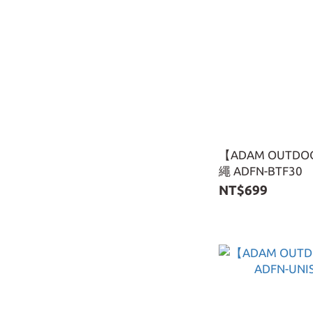
【ADAM OUT
繩 ADFN-BTF30
NT$699