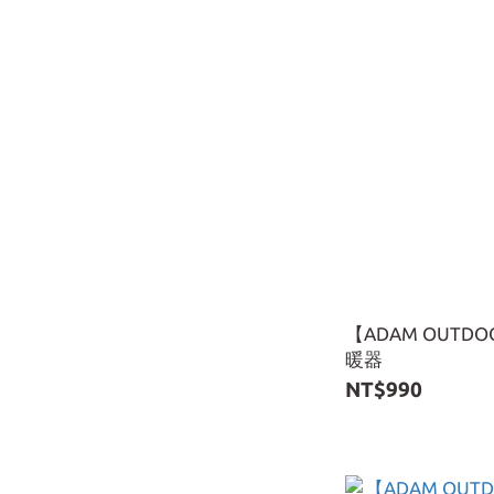
【ADAM OUT
暖器
NT$990