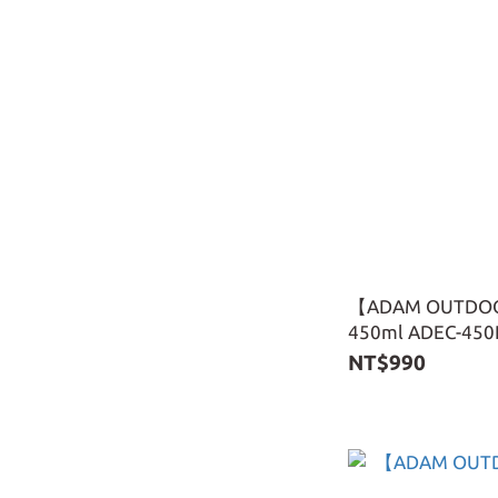
【ADAM OUT
450ml ADEC-45
NT$990