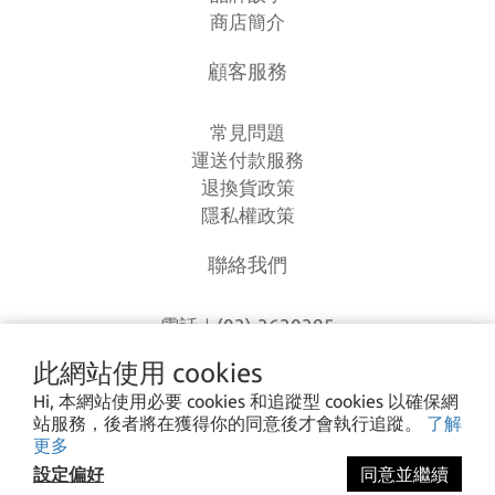
商店簡介
顧客服務
常見問題
運送付款服務
退換貨政策
隱私權政策
聯絡我們
電話｜(03)-3630385
時間｜13:00 - 20:00
此網站使用 cookies
信箱｜
loverlien@gmail.com
Hi, 本網站使用必要 cookies 和追蹤型 cookies 以確保網
地址｜桃園市八德區和平路1168巷7號
站服務，後者將在獲得你的同意後才會執行追蹤。
了解
更多
設定偏好
同意並繼續
I CA PING ©2023 愛露愛玩 All rights reserved.