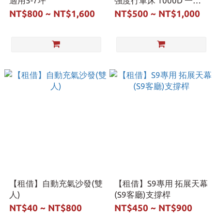
適用5-7坪
強度行軍床 1000D 一般
版 黑色
NT$800 ~ NT$1,600
NT$500 ~ NT$1,000
【租借】自動充氣沙發(雙
【租借】S9專用 拓展天幕
人)
(S9客廳)支撐桿
NT$40 ~ NT$800
NT$450 ~ NT$900