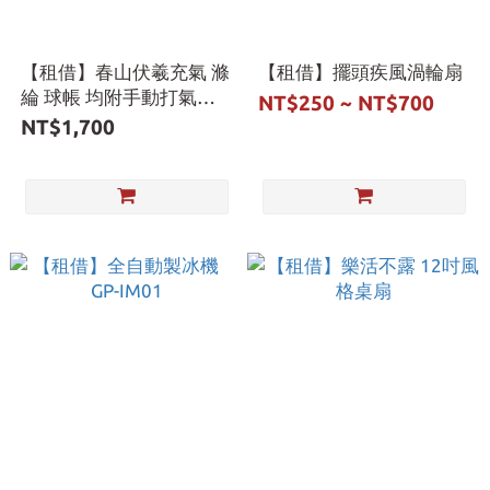
【租借】春山伏羲充氣 滌
【租借】擺頭疾風渦輪扇
綸 球帳 均附手動打氣機
NT$250 ~ NT$700
頂布
NT$1,700