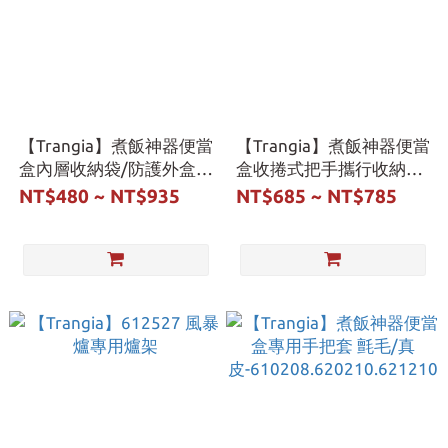
【Trangia】煮飯神器便當
【Trangia】煮飯神器便當
盒內層收納袋/防護外盒
盒收捲式把手攜行收納袋
大/
S/L-619100.619102
NT$480 ~ NT$935
NT$685 ~ NT$785
小-619300~1.619200~1