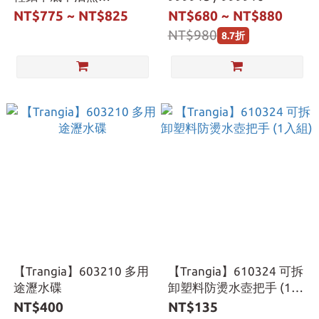
鍋-642501.642701
NT$775 ~ NT$825
NT$680 ~ NT$880
NT$980
8.7折
【Trangia】603210 多用
【Trangia】610324 可拆
途瀝水碟
卸塑料防燙水壺把手 (1入
組)
NT$400
NT$135