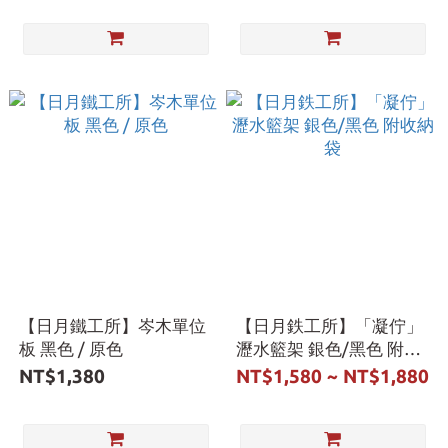
【日月鐵工所】岑木單位
【日月鉄工所】「凝佇」
板 黑色 / 原色
瀝水籃架 銀色/黑色 附收
納袋
NT$1,380
NT$1,580 ~ NT$1,880