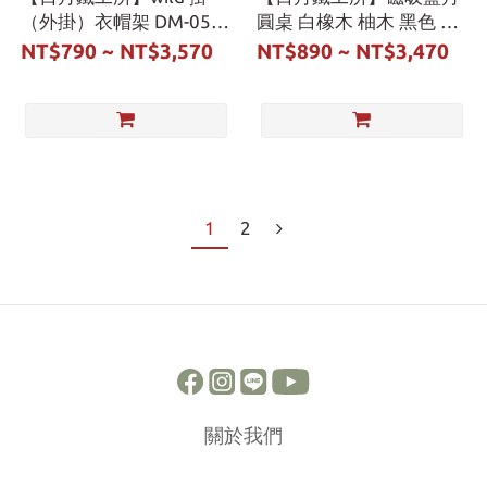
（外掛）衣帽架 DM-05-
圓桌 白橡木 柚木 黑色 黑
01/02
腳 銀腳 附燈掛 附專用收
NT$790 ~ NT$3,570
NT$890 ~ NT$3,470
納袋 DM-02-
01/02/03/04/05
1
2
關於我們