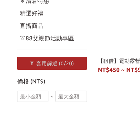
🔸清倉特惠
精選好禮
直播商品
👔88父親節活動專區
【租借】電動露
套用篩選
(0/20)
NT$450 ~ NT$
價格 (NT$)
~