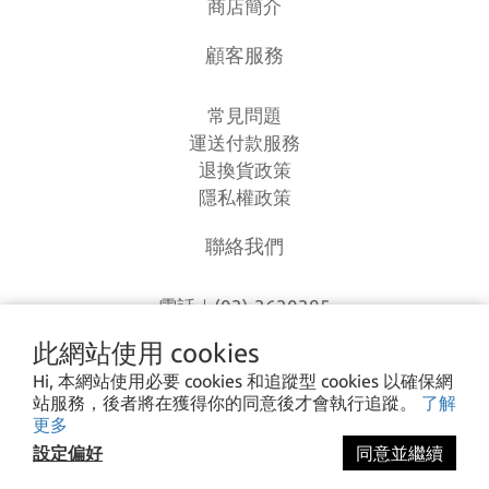
商店簡介
顧客服務
常見問題
運送付款服務
退換貨政策
隱私權政策
聯絡我們
電話｜(03)-3630385
時間｜13:00 - 20:00
此網站使用 cookies
信箱｜
loverlien@gmail.com
Hi, 本網站使用必要 cookies 和追蹤型 cookies 以確保網
地址｜桃園市八德區和平路1168巷7號
站服務，後者將在獲得你的同意後才會執行追蹤。
了解
更多
設定偏好
同意並繼續
I CA PING ©2023 愛露愛玩 All rights reserved.