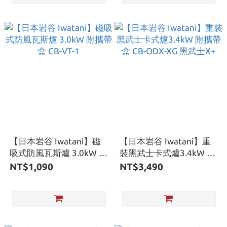
【日本岩谷 Iwatani】磁
【日本岩谷 Iwatani】重
吸式防風瓦斯爐 3.0kW 附
裝黑武士卡式爐3.4kW 附
攜帶盒 CB-VT-1
攜帶盒 CB-ODX-XG 黑武
NT$1,090
NT$3,490
士X+