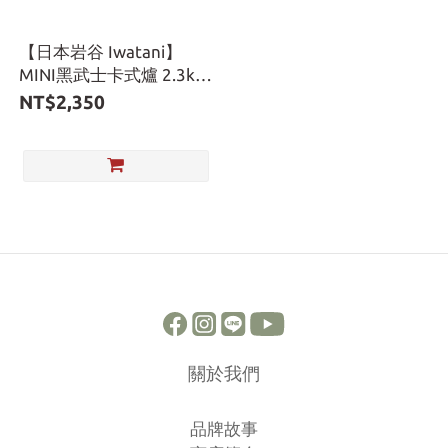
【日本岩谷 Iwatani】
MINI黑武士卡式爐 2.3kW
附攜帶盒 CB-ODX-JR-BK
NT$2,350
關於我們
品牌故事