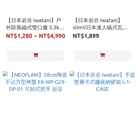
【日本岩谷 Iwatani】戶
【日本岩谷 Iwatani】
外防風磁式雙口爐 3.3kw
slimV日本達人磁式瓦斯
露營百焰雙口爐 附專用提
爐 3.4kw 流沙金 CB-TS-5
NT$1,280 ~ NT$4,990
NT$1,899
袋 CB-TBG-2-OL 贈方形鍋