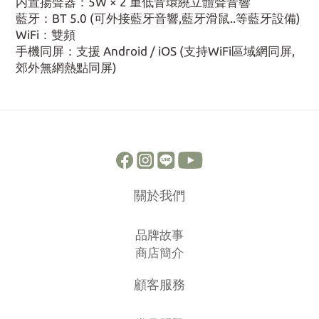
内置揚聲器：5W × 2 重低音環繞立體聲音響
藍牙：BT 5.0 (可外接藍牙音響,藍牙滑鼠..等藍牙設備)
WiFi：雙頻
手機同屏：支援 Android / iOS (支持WiFi區域網同屏,
郊外無網熱點同屏)
關於我們
品牌故事
商店簡介
顧客服務