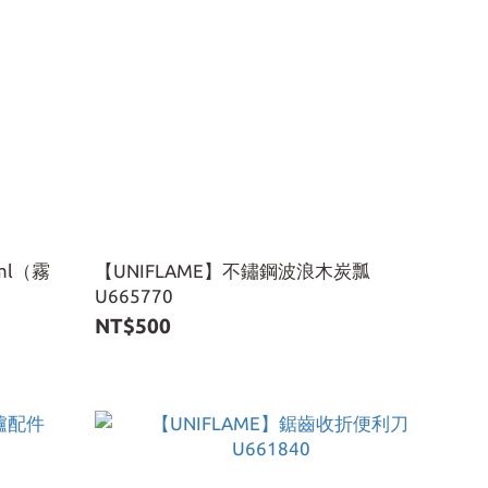
ml（霧
【UNIFLAME】不鏽鋼波浪木炭瓢
U665770
NT$500