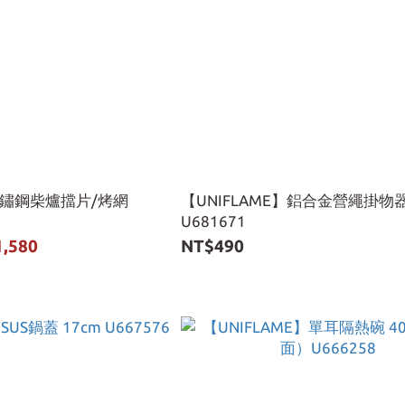
】不鏽鋼柴爐擋片/烤網
【UNIFLAME】鋁合金營繩掛物
U681671
1,580
NT$490