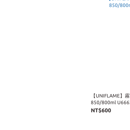
【UNIFLAME
850/800ml U666
NT$600