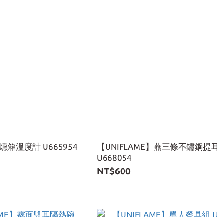
煙燻箱溫度計 U665954
【UNIFLAME】燕三條不鏽鋼提耳
U668054
NT$600