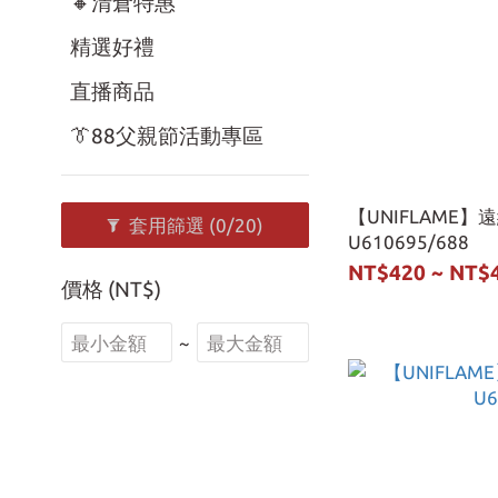
🔸清倉特惠
精選好禮
直播商品
👔88父親節活動專區
【UNIFLAME】
套用篩選
(0/20)
U610695/688
NT$420 ~ NT$
價格 (NT$)
~