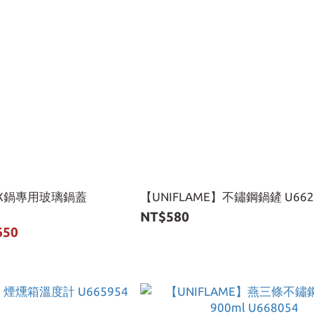
】DX鍋專用玻璃鍋蓋
【UNIFLAME】不鏽鋼鍋鏟 U662
NT$580
650