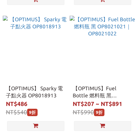
【OPTIMUS】 Sparky 電
【OPTIMUS】Fuel
子點火器 OP8018913
Bottle 燃料瓶 黑
OP8021021｜
NT$486
NT$207 ~ NT$891
OP8021022
NT$540
NT$990
9折
9折