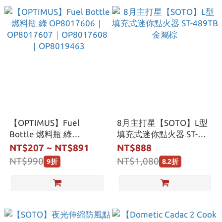
【OPTIMUS】Fuel
8月主打星【SOTO】L型
Bottle 燃料瓶 綠
填充式迷你點火器 ST-
OP8017606｜
489TB 金屬棕
NT$207 ~ NT$891
NT$888
OP8017607｜
NT$990
NT$1,080
9折
8.2折
OP8017608｜
OP8019463