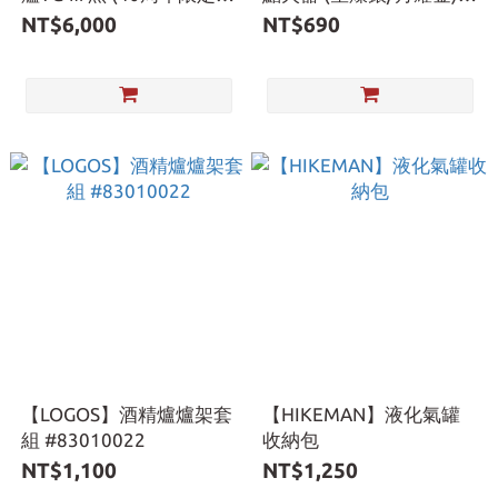
版) U614976 烤肉爐 燒烤
ST-A486限定系列
NT$6,000
NT$690
烤肉 收納袋 愛露愛玩
【LOGOS】酒精爐爐架套
【HIKEMAN】液化氣罐
組 #83010022
收納包
NT$1,100
NT$1,250