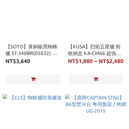
【SOTO】黃銅板黑蜘蛛
【KUSA】烈焰五星爐 附
爐 ST-340BR(05032) 附
收納盒 KA-CM66 超強火
收納袋
力
NT$3,640
NT$1,880 ~ NT$2,480