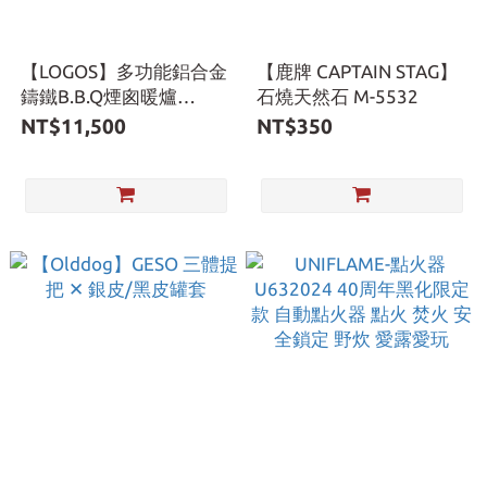
【LOGOS】多功能鋁合金
【鹿牌 CAPTAIN STAG】
鑄鐵B.B.Q煙囪暖爐
石燒天然石 M-5532
LG81050003 鋁合金 鑄鐵
NT$11,500
NT$350
爐 bbq 露營 暖爐 愛露愛
玩