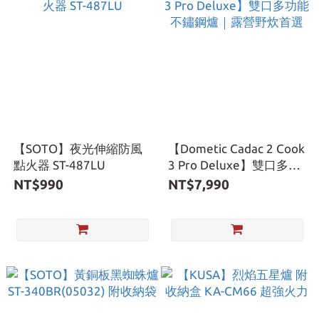
【SOTO】夜光伸縮防風
【Dometic Cadac 2 Cook
點火器 ST-487LU
3 Pro Deluxe】雙口多功
能不鏽鋼爐｜露營野炊首
NT$990
NT$7,990
選