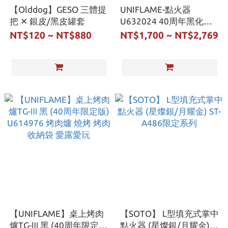
【Olddog】GESO 三體提
UNIFLAME-點火器
把 ✕ 銀皮/黑皮罐套
U632024 40周年黑化限
定款 自動點火器 點火 焚
NT$120 ~ NT$880
NT$1,700 ~ NT$2,769
火 安全鎖定 野炊 愛露愛
玩
【UNIFLAME】桌上烤肉
【SOTO】 L型填充式掌中
爐TG-Ⅲ 黑 (40周年限定
點火器 (星燦銀/月耀金)