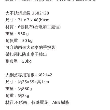
大不銹鋼桌袋 U682128
尺寸：71 x 7 x 48(h)cm
材質：6號帆布(石蠟加工處理)
重量：560 g
耐負重：50 kg
可容納兩個大鋼桌的手提袋
帶扣繩以防止桌子掉出
耐負重：50kg
大綱桌專用頂板U682142
尺寸：約25×55×高1cm
重量：約860g
耐重：約2kg
材質:不銹鋼、特殊壓花、ABS 樹脂