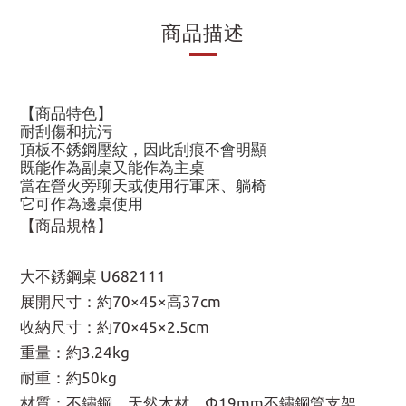
商品描述
【商品特色】
耐刮傷和抗污
頂板不銹鋼壓紋，因此刮痕不會明顯
既能作為副桌又能作為主桌
當在營火旁聊天或使用行軍床、躺椅
它可作為邊桌使用
【商品規格】
大不銹鋼桌 U682111
展開尺寸：約70×45×高37cm
收納尺寸：約70×45×2.5cm
重量：約3.24kg
耐重：約50kg
材質：不鏽鋼、天然木材、Φ19mm不鏽鋼管支架