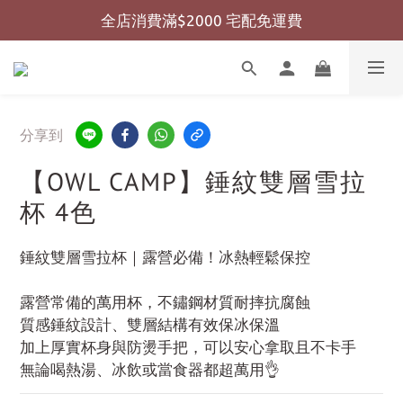
全店消費滿$2000 宅配免運費
全店消費滿$999 超商免運費
全店消費滿$999 超商免運費
分享到
【OWL CAMP】錘紋雙層雪拉
杯 4色
錘紋雙層雪拉杯｜露營必備！冰熱輕鬆保控
露營常備的萬用杯，不鏽鋼材質耐摔抗腐蝕
質感錘紋設計、雙層結構有效保冰保溫
加上厚實杯身與防燙手把，可以安心拿取且不卡手
無論喝熱湯、冰飲或當食器都超萬用👌