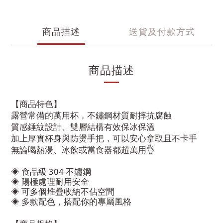
商品描述
送貨及付款方式
商品描述
【商品特色】
露營常備的萬用杯，不鏽鋼材質耐摔抗腐蝕
質感錘紋設計、雙層結構有效保冰保溫
加上厚實杯身與防燙手把，可以安心拿取且不卡手
無論喝熱湯、冰飲或當食器都超萬用👌
◈ 食品級 304 不鏽鋼
◈ 陽極處理耐用安全
◈ 可多個堆疊收納不佔空間
◈ 多款配色，搭配你的專屬風格