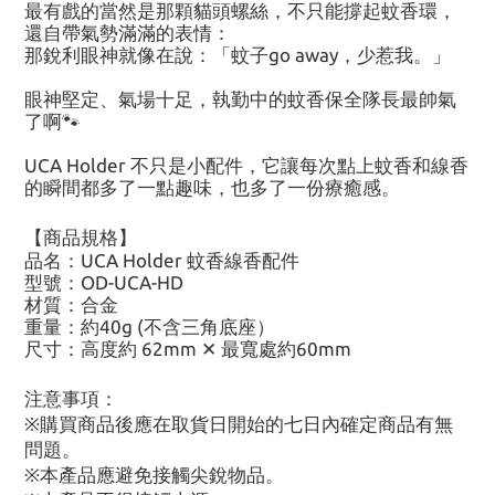
最有戲的當然是那顆貓頭螺絲，不只能撐起蚊香環，
還自帶氣勢滿滿的表情：
那銳利眼神就像在說：「蚊子go away，少惹我。」
眼神堅定、氣場十足，執勤中的蚊香保全隊長最帥氣
了啊🐾
UCA Holder 不只是小配件，它讓每次點上蚊香和線香
的瞬間都多了一點趣味，也多了一份療癒感。
【商品規格】
品名：UCA Holder 蚊香線香配件
型號：OD-UCA-HD
材質：合金
重量：約40g (不含三角底座）
尺寸：高度約 62mm ✕ 最寬處約60mm
注意事項：
※購買商品後應在取貨日開始的七日內確定商品有無
問題。
※本產品應避免接觸尖銳物品。