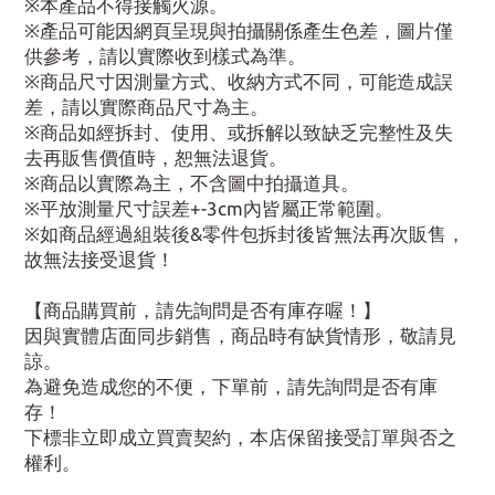
※本產品不得接觸火源。
※產品可能因網頁呈現與拍攝關係產生色差，圖片僅
供參考，請以實際收到樣式為準。
※商品尺寸因測量方式、收納方式不同，可能造成誤
差，請以實際商品尺寸為主。
※商品如經拆封、使用、或拆解以致缺乏完整性及失
去再販售價值時，恕無法退貨。
※商品以實際為主，不含圖中拍攝道具。
※平放測量尺寸誤差+-3cm內皆屬正常範圍。
※如商品經過組裝後&零件包拆封後皆無法再次販售，
故無法接受退貨！
【商品購買前，請先詢問是否有庫存喔！】
因與實體店面同步銷售，商品時有缺貨情形，敬請見
諒。
為避免造成您的不便，下單前，請先詢問是否有庫
存！
下標非立即成立買賣契約，本店保留接受訂單與否之
權利。