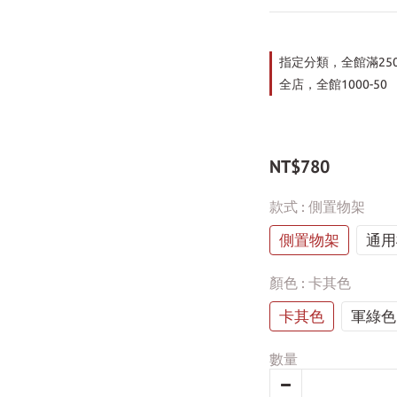
指定分類，全館滿25
全店，全館1000-50
NT$780
款式
: 側置物架
側置物架
通用
顏色
: 卡其色
卡其色
軍綠色
數量