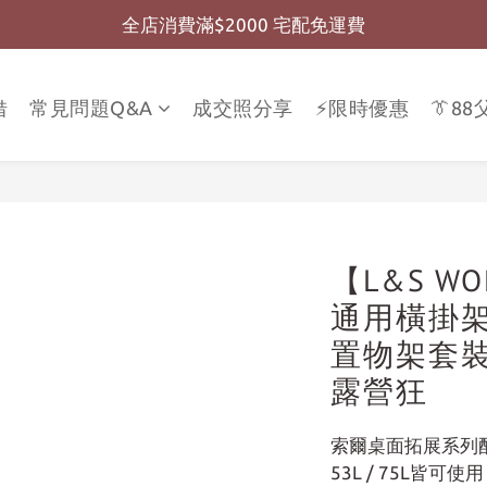
全店消費滿$2000 宅配免運費
全店消費滿$999 超商免運費
全店消費滿$999 超商免運費
借
常見問題Q&A
成交照分享
⚡限時優惠
👔8
【L&S W
通用橫掛架
置物架套裝
露營狂
索爾桌面拓展系列
53L / 75L皆可使用