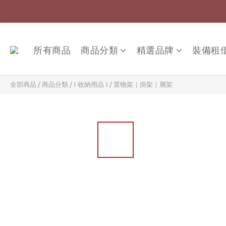
所有商品
商品分類
精選品牌
裝備租
全部商品
/
商品分類
/
꒰ 收納用品 ꒱
/
置物架｜掛架｜層架