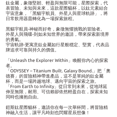
鈦金屬，象徵堅韌、輕盈與無限可能，星際探索，代
表冒險、未知與未來，這款星際貓杯，以鈦元素結合
宇宙意象，「黑貓宇航員、外星人與星球軌跡」，將
日常飲用器皿轉化為一場探索旅程。
黑貓宇航員-神秘而好奇，象徵無懼挑戰的冒險者。
外星人與飛碟-則如未知世界的邀請，帶來探索新境界
的勇氣。
宇宙軌跡-更寓意鈦金屬如行星般穩定、堅實，代表品
牌追求可靠與持久的價值。
「Unleash the Explorer Within」喚醒你內心的探索
者。
「ODYSSEY – Titanium Built. Galaxy Bound.」把「奧
德賽」的冒險精神帶進產品，這不是單純的鈦金屬
杯，而是一場跨越地球、邁向宇宙的探索之旅。
「From Earth to Infinity」從日常到未來，從地球延
伸至無限，耐用、可信賴卻依然輕盈自在，探索未知
同時也擁抱自由。
鎧斯鈦星際貓杯，邀請你在每一次舉杯間，將冒險精
神融入生活，讓平凡時刻也閃耀星辰想像！