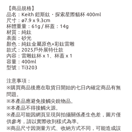
【商品規格】
品名：Keith 鎧斯鈦・探索星際貓杯 400ml
尺寸：ø7.9 x 9.3cm
杯體重量：61g / 杯蓋：14g
材質：純鈦
表面：砂光
顏色：純鈦金屬原色+彩鈦雷雕
款式：2025戶外展特仕款
內容：雷雕鈦杯 x 1、杯蓋 x 1
容量：400ml
型號：Ti3203
注意事項：
※購買商品後應在取貨日開始的七日內確定商品有無
問題。
※本產品應避免接觸尖銳物品。
※本產品不得接觸火源。
※產品可能因網頁呈現與拍攝關係產生色差，圖片僅
供參考，請以實際收到樣式為準。
※商品尺寸因測量方式、收納方式不同，可能造成誤