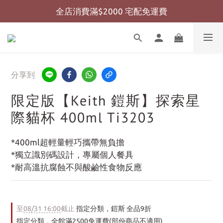
全店消費滿$2000 宅配免運費
全店消費滿$999 超商免運費
全店消費滿$999 超商免運費
分享到
限定版【Keith 鎧斯】探索星
際貓杯 400ml Ti3203
*400ml超輕量輕巧攜帶無負擔
*獨立識別碼設計，專屬個人餐具
*耐高溫抗腐蝕不與酸鹼性食物反應
至
08/31 16:00
截止
指定分類，鎧斯 全品9折
指定分類，全館滿2500免運費(部份商品不適用)