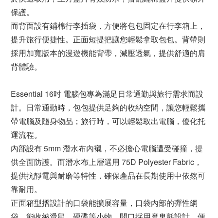
保護。
而背面設有鋪棉行李插袋，方便將包包固定在行李箱上，
提升旅行便捷性。正面短提把讓您輕鬆拿取包包。背帶則
採用加寬版本的漫遊機能背帶，減壓透氣，提供舒適的肩
背體驗。
Essential 16吋 電腦包專為滿足日常通勤與旅行需求而設
計。日常通勤時，包包提供足夠的收納空間，讓您輕鬆攜
帶電腦及隨身物品；旅行時，可以輕鬆取出電腦，優化托
運流程。
內部設有 5mm 潛水布內襯，不必擔心電腦遭受碰撞，提
供全面防護。而潛水布上層選用 75D Polyester Fabric，
提供抗靜電與耐磨等特性，確保產品在長期使用中依然可
靠耐用。
正面箱型摺設計的口袋能擴展容量，口袋內部的彈性網
袋，能收納滑鼠、硬碟等小物。開口採用魔鬼氈設計，便