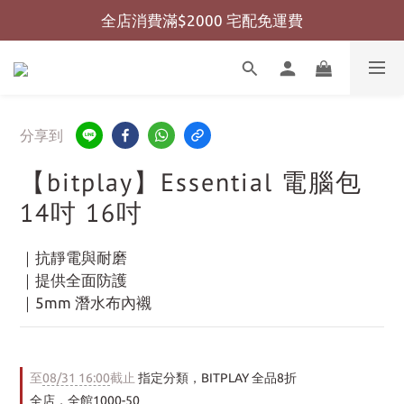
全店消費滿$2000 宅配免運費
全店消費滿$999 超商免運費
全店消費滿$999 超商免運費
分享到
【bitplay】Essential 電腦包
14吋 16吋
｜抗靜電與耐磨
｜提供全面防護
｜5mm 潛水布內襯
至
08/31 16:00
截止
指定分類，BITPLAY 全品8折
全店，全館1000-50