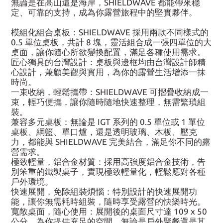
無論是在高山還是海岸，SHIELDWAVE 都能帶來穩
定、可靠的支持，成為你露營旅程中的堅實夥伴。
模組化組合桌板：SHIELDWAVE 採用兩款不同樣式的
0.5 單位桌板，共計 8 塊，靈活組合成一張四單位的大
桌面，讓你隨心所欲變換配置，滿足各種使用需求。
匠心獨具的台灣設計：桌板與邊框均由台灣設計師精
心設計，兼顧美觀與實用，為你的露營生活增添一抹
時尚。
一束收納，輕鬆攜帶：SHIELDWAVE 可摺疊收納成一
束，輕巧便攜，讓你隨時隨地快速整理，無需繁瑣組
裝。
兼容多元桌板：無論是 IGT 系列的 0.5 單位或 1 單位
桌板、網籃、單口爐，還是透明玻璃、木板、壓克
力，都能與 SHIELDWAVE 完美結合，滿足你不同的露
營需求。
極致輕量，鋁合金材質：採用高強度鋁合金技術，告
別笨重的鐵製桌子，實現極致輕量化，輕鬆應對各種
戶外環境。
快速展開，免除組裝煩惱：特別設計的快速展開功
能，讓你無需耗時組裝，隨時享受露營的快樂時光。
寬敞桌面，隨心使用：展開後的桌面尺寸達 109 x 50
公分，為你提供充足的空間，無論是戶外聚餐還是其