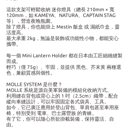
這款支架可輕鬆收納 迷你燈具（總長 210mm × 寬
120mm，如 KAMEYA、NATURA、CAPTAIN STAG
等），營造夜晚氛圍。
除了燈具，你也能掛上 Mestin 飯盒 或 濕紙巾盒，靈
活度高。
最大承重 2kg，無論是裝飾或功能性小物，都能安心
攜帶。
每一個 Mini Lantern Holder 都在日本由工匠細緻縫製
而成。
輕巧（僅 75g）、牢固，並提供 黑色、芥末黃 兩種選
色，兼顧質感與個性。
MOLLE SYSTEM 是什麼？
MOLLE 系統是源自美軍裝備的模組化收納方式。
利用縫在背包或背心上的 1 吋（2.5cm）織帶，配合
縱向車縫設計，可以牢固固定各式袋具、工具。
如今，它已廣泛應用於登山背包、單肩包甚至車用座
椅，特別受到 電車、巴士露營族 的青睞。
有了它，你可以隨心所欲掛載裝備，保持靈活、自
由。