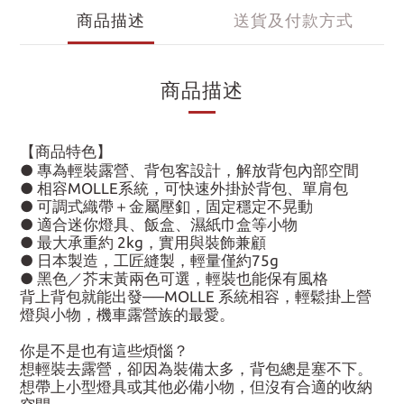
商品描述
送貨及付款方式
商品描述
【商品特色】
● 專為輕裝露營、背包客設計，解放背包內部空間
● 相容MOLLE系統，可快速外掛於背包、單肩包
● 可調式織帶＋金屬壓釦，固定穩定不晃動
● 適合迷你燈具、飯盒、濕紙巾盒等小物
● 最大承重約 2kg，實用與裝飾兼顧
● 日本製造，工匠縫製，輕量僅約75g
● 黑色／芥末黃兩色可選，輕裝也能保有風格
背上背包就能出發──MOLLE 系統相容，輕鬆掛上營
燈與小物，機車露營族的最愛。
你是不是也有這些煩惱？
想輕裝去露營，卻因為裝備太多，背包總是塞不下。
想帶上小型燈具或其他必備小物，但沒有合適的收納