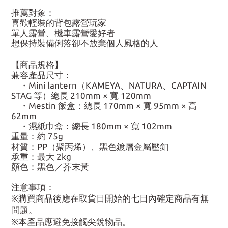
推薦對象：
喜歡輕裝的背包露營玩家
單人露營、機車露營愛好者
想保持裝備俐落卻不放棄個人風格的人
【商品規格】
兼容產品尺寸：
・Mini lantern（KAMEYA、NATURA、CAPTAIN
STAG 等）總長 210mm × 寬 120mm
・Mestin 飯盒：總長 170mm × 寬 95mm × 高
62mm
・濕紙巾盒：總長 180mm × 寬 102mm
重量：約 75g
材質：PP（聚丙烯）、黑色鍍層金屬壓釦
承重：最大 2kg
顏色：黑色／芥末黃
注意事項：
※購買商品後應在取貨日開始的七日內確定商品有無
問題。
※本產品應避免接觸尖銳物品。