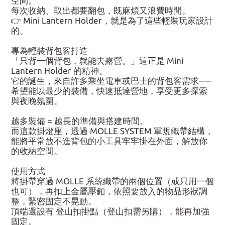
空間。
每次收納、取出都要翻包，既麻煩又浪費時間。
👉 Mini Lantern Holder，就是為了這些輕裝玩家設計
的。
專為輕裝背包客打造
「只背一個背包，就能去露營。」這正是 Mini
Lantern Holder 的精神。
它的誕生，來自許多乘坐電車或巴士的背包客需求──
希望能以最少的裝備，快速抵達營地，享受更多探索
與夜晚氛圍。
越多裝備 = 越長的準備與搭建時間。
而這款掛燈座，透過 MOLLE SYSTEM 軍規織帶結構，
能將平常放不進背包的小工具牢牢掛在外面，解放你
的收納空間。
使用方式
將掛帶穿過 MOLLE 系統織帶的兩個位置（或只用一個
也可），再扣上金屬壓釦，依照要放入的物品形狀調
整，緊密固定不晃動。
頂端還設有 登山扣掛點（登山扣需另購），能再加強
固定。