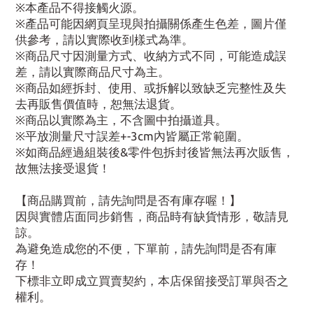
※本產品不得接觸火源。
※產品可能因網頁呈現與拍攝關係產生色差，圖片僅
供參考，請以實際收到樣式為準。
※商品尺寸因測量方式、收納方式不同，可能造成誤
差，請以實際商品尺寸為主。
※商品如經拆封、使用、或拆解以致缺乏完整性及失
去再販售價值時，恕無法退貨。
※商品以實際為主，不含圖中拍攝道具。
※平放測量尺寸誤差+-3cm內皆屬正常範圍。
※如商品經過組裝後&零件包拆封後皆無法再次販售，
故無法接受退貨！
【商品購買前，請先詢問是否有庫存喔！】
因與實體店面同步銷售，商品時有缺貨情形，敬請見
諒。
為避免造成您的不便，下單前，請先詢問是否有庫
存！
下標非立即成立買賣契約，本店保留接受訂單與否之
權利。