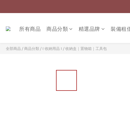
所有商品
商品分類
精選品牌
裝備租
全部商品
/
商品分類
/
꒰ 收納用品 ꒱
/
收納盒｜置物箱｜工具包