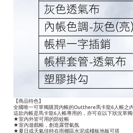
【商品特色】
全國唯一可單獨購買內帳的Outthere馬卡龍6人帳之
這款內帳是馬卡龍6人帳專用的，亦可在以下狀況單獨
★室內外皆可用的防蚊帳
★室內遊戲帳，創造露營氣氛
★夏日或天氣佳時在雨棚區水泥或棧板地板可搭