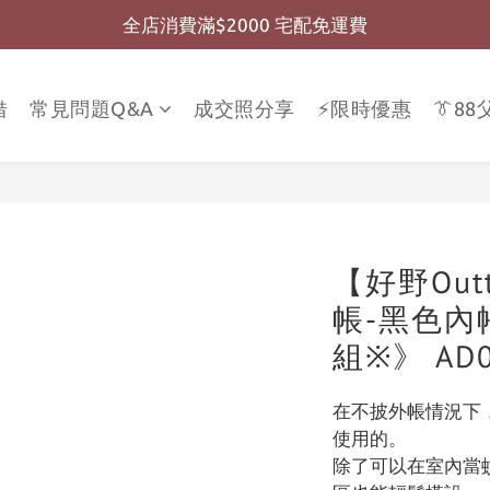
全店消費滿$2000 宅配免運費
全店消費滿$999 超商免運費
全店消費滿$999 超商免運費
借
常見問題Q&A
成交照分享
⚡限時優惠
👔8
【好野Out
帳-黑色內
組※》 AD0
在不披外帳情況下
使用的。
除了可以在室內當