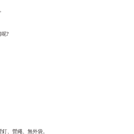
。
呢?
無營釘、營繩、無外袋。