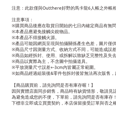
注意：此款僅與Outthere好野的馬卡龍6人帳之外帳
注意事項：
※購買商品後應在取貨日開始的七日內確定商品有無
※本產品應避免接觸尖銳物品。
※本產品不得接觸火源。
※產品可能因網頁呈現與拍攝關係產生色差，圖片僅
※商品尺寸因測量方式、收納方式不同，可能造成誤
※商品如經拆封、使用、或拆解以致缺乏完整性及失
※商品以實際為主，不含圖中拍攝道具。
※平放測量尺寸誤差+-3cm內皆屬正常範圍。
※如商品經過組裝後&零件包拆封後皆無法再次販售，
【商品購買前，請先詢問是否有庫存喔！】
因與實體店面同步銷售，商品時有缺貨情形，敬請見
為避免造成您的不便，下單前，請先詢問是否有庫存
下標非立即成立買賣契約，本店保留接受訂單與否之