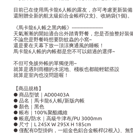
目前已在使用馬卡龍6人帳的露友，亦可考慮更新裝備
還附贈全新的航太級鋁合金帳桿(2支)、收納袋(1個)。
《馬卡龍6人帳之黑內帳》---------------------
天氣漸漸的開始適合出外踏青野餐，您是否撿整好裝備
不論您是野餐時想要防蚊蟲的小窩~
還是要在天幕下放一頂涼爽通風的睡帳！
馬卡龍6人帳的內帳都是您不可以錯過的選擇~
不但可免披外帳的單獨使用~
就算是遇到雨棚的水泥地、棧板也都能輕鬆搭設
就算是室內也沒問題喔！
【商品規格】
● 商品型號｜AD00403A
● 品名｜馬卡龍6人帳/新版內帳
● 顏色｜黑色
● 帳布｜100%聚酯纖維
● 帳底/防水｜高級牛津布/PU 3000mm
● 尺寸｜L 245X W 295X H 185cm
● 僅配有D型掛鉤，一組金色鋁合金帳桿(2根入)、