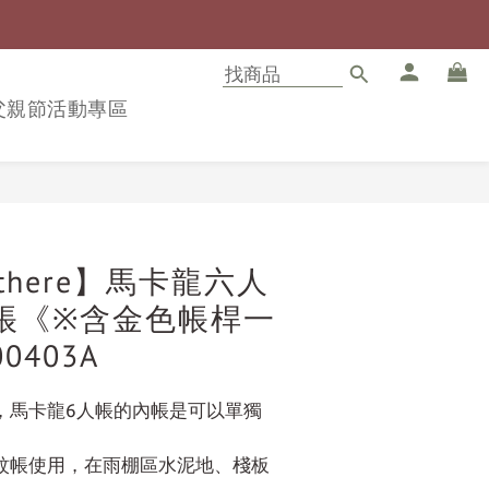
8父親節活動專區
立即購買
there】馬卡龍六人
帳《※含金色帳桿一
0403A
，馬卡龍6人帳的內帳是可以單獨
蚊帳使用，在雨棚區水泥地、棧板