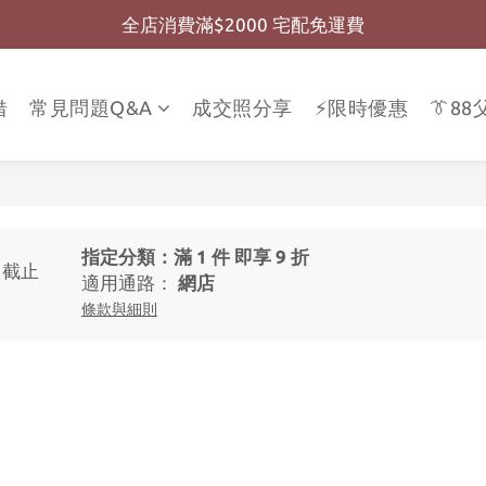
全店消費滿$2000 宅配免運費
全店消費滿$999 超商免運費
全店消費滿$999 超商免運費
借
常見問題Q&A
成交照分享
⚡限時優惠
👔8
指定分類：滿 1 件 即享 9 折
截止
適用通路：
網店
條款與細則