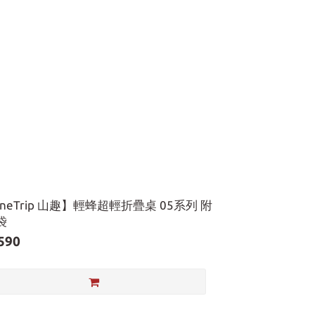
ineTrip 山趣】輕蜂超輕折疊桌 05系列 附
袋
590