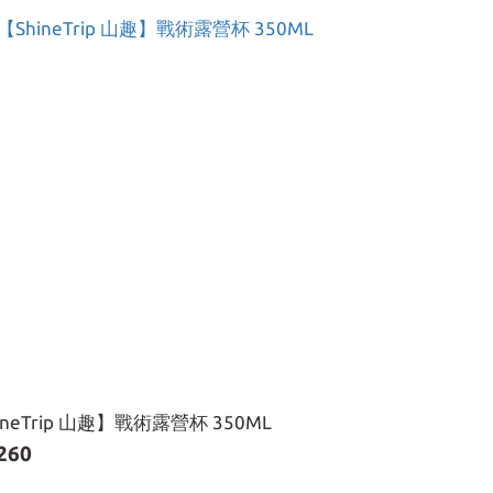
ineTrip 山趣】戰術露營杯 350ML
260