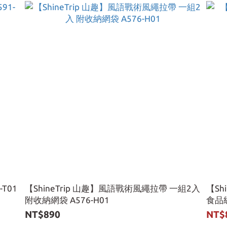
-T01
【ShineTrip 山趣】風語戰術風繩拉帶 一組2入
【Sh
附收納網袋 A576-H01
食品
NT$890
NT$