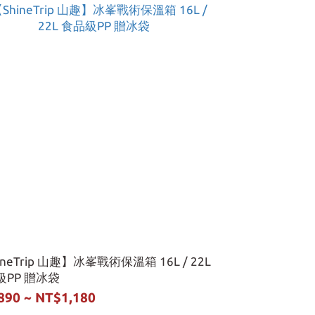
ineTrip 山趣】冰峯戰術保溫箱 16L / 22L
級PP 贈冰袋
890 ~ NT$1,180