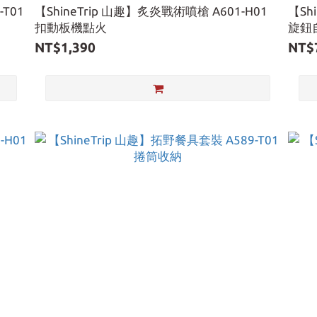
-T01
【ShineTrip 山趣】炙炎戰術噴槍 A601-H01
【Sh
扣動板機點火
旋鈕
NT$1,390
NT$