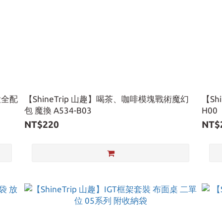
大全配
【ShineTrip 山趣】喝茶、咖啡模塊戰術魔幻
【Sh
包 魔換 A534-B03
H00
NT$220
NT$