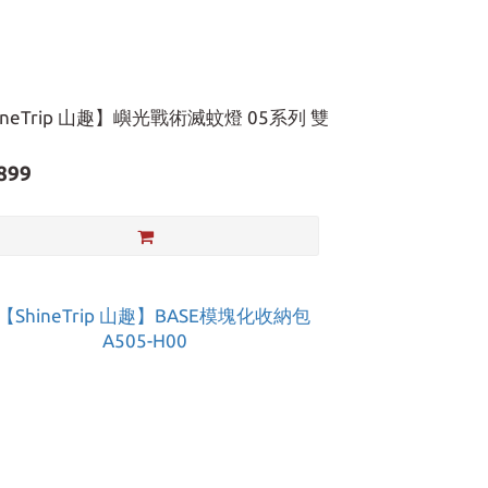
ineTrip 山趣】嶼光戰術滅蚊燈 05系列 雙
899