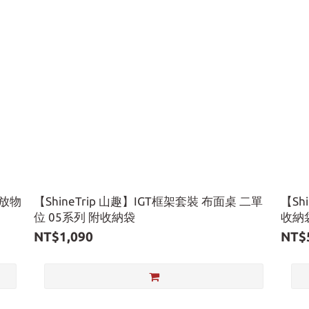
 放物
【ShineTrip 山趣】IGT框架套裝 布面桌 二單
【Sh
位 05系列 附收納袋
收納
NT$1,090
NT$