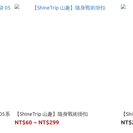
05系
【ShineTrip 山趣】隨身戰術掛扣
【Sh
NT$60 ~ NT$299
NT$