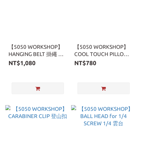
【5050 WORKSHOP】
【5050 WORKSHOP】
HANGING BELT 掛繩 車
COOL TOUCH PILLOW
用掛帶
COVER 涼感枕頭套
NT$1,080
NT$780