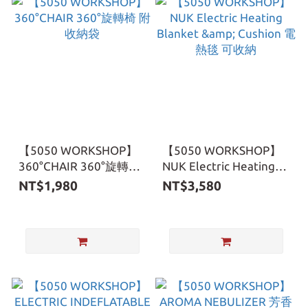
【5050 WORKSHOP】
【5050 WORKSHOP】
360°CHAIR 360°旋轉椅
NUK Electric Heating
附收納袋
Blanket & Cushion 電熱
NT$1,980
NT$3,580
毯 可收納