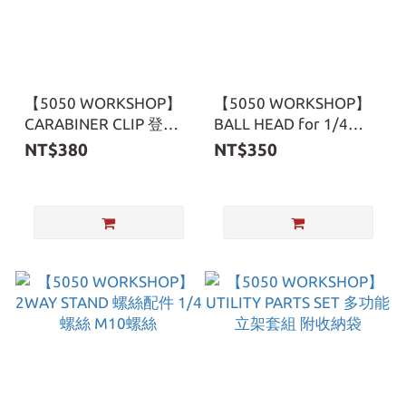
【5050 WORKSHOP】
【5050 WORKSHOP】
CARABINER CLIP 登山
BALL HEAD for 1/4
扣
SCREW 1/4 雲台
NT$380
NT$350