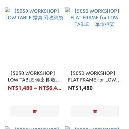
【5050 WORKSHOP】
【5050 WORKSHOP】
LOW TABLE 矮桌 附收納
FLAT FRAME for LOW
袋
TABLE 一單位框架
NT$1,480 ~ NT$6,4...
NT$1,480