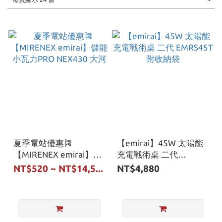
夏季電站優惠🎏
【emirai】45W 太陽能
【MIRENEX emirai】儲
充電戰術桌 二代
能小瓦力PRO NEX430
EMRS45T 附收納袋
NT$520 ~ NT$14,5...
NT$4,880
大河