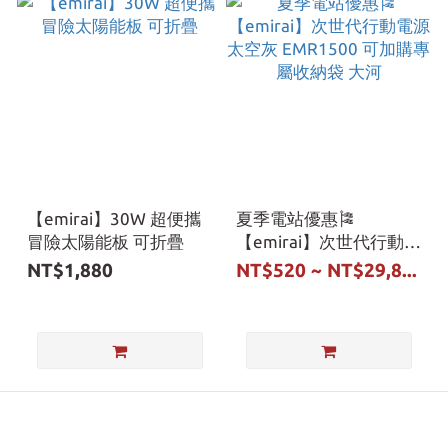
【emirai】30W 超便攜
夏季電站優惠🎏
冒險太陽能板 可折疊
【emirai】次世代行動電
源 太空灰 EMR1500 可
NT$1,880
NT$520 ~ NT$29,8...
加購專屬收納袋 大河