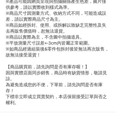
※產品可能因網頁呈現與拍攝關係產生色差，圖片僅
供參考，請以實際收到樣式為準。
※商品尺寸因測量方式、收納方式不同，可能造成誤
差，請以實際商品尺寸為主。
※商品如經拆封、使用、或拆解以致缺乏完整性及失
去再販售價值時，恕無法退貨。
※商品以實際為主，不含圖中拍攝道具。
※平放測量尺寸誤差+-3cm內皆屬正常範圍。
※如商品經過組裝後&零件包拆封後皆無法再次販售，
故無法接受退貨！
【商品購買前，請先詢問是否有庫存喔！】
因與實體店面同步銷售，商品時有缺貨情形，敬請見
諒。
為避免造成您的不便，下單前，請先詢問是否有庫
存！
下標非立即成立買賣契約，本店保留接受訂單與否之
權利。