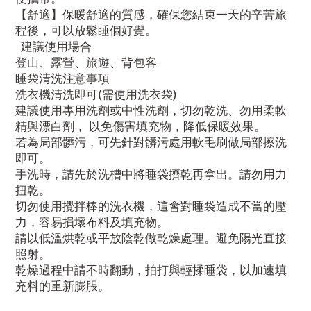
【舒適】保暖舒適的質感，確保您結束一天的辛苦旅
程後，可以放鬆睡個好覺。
建議使用場合
登山、露營、旅遊、背包客
睡袋清洗注意事項
洗衣機清洗即可(需使用洗衣袋)
建議使用專用洗劑或中性洗劑，切勿乾洗、勿用柔軟
精與漂白劑， 以免傷害填充物，降低保暖效果。
若為局部髒污，可先針對髒污處用軟毛刷做局部擦洗
即可。
手洗時，請先於洗槽中將睡袋擠乾再拿出。請勿用力
扭乾。
切勿使用攪拌棒的洗衣機，這會對睡袋造成不當的壓
力，容易損壞布料及填充物。
請以低溫烘乾或平放陰乾做乾燥處理。避免陽光直接
照射。
乾燥過程中請不時翻動，拍打與輕揉睡袋，以加速填
充料的重新膨脹。