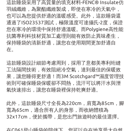
這款睡袋采用了高質量的填充材料-FENC® Insulate仿
羽絨纖維，為聚酯纖維製成，即使在寒冷的天氣中，
也可以為您提供舒適的溫暖感受。此外，這款睡袋還
通過了ISO23537測試，極限溫度可達攝氏-2度，保證
您在寒冷的環境中保持舒適溫暖。而Polygiene高性能
抗菌專利科技材質加工處理則能有效防止異味產生，
保持睡袋的清新舒適，讓您在使用期間更加舒適自
在。
這款睡袋設計細節考慮周到，採用了意都美專利绗縫
工法隔間技術，有效阻絕冷空氣，達到最佳的保暖效
果，讓您睡得更舒適！而3M Scotchgard™濕度管理技
術則可確保睡袋保暖卻不悶熱，流汗可以將汗水與溼
氣快速排出，讓您在睡袋裡保持乾爽舒適。
此外，這款睡袋尺寸全長為220cm，肩寬為85cm，腳
寬為65cm，適合所有人的身形，而收納體積為
32x17cm，便於攜帶，是您出門旅遊時的最佳選擇。
在C061登山睡袋的陪伴下，您可以自在地享受大自然