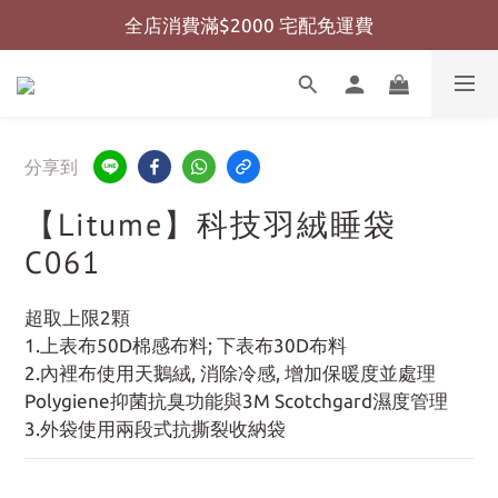
全店消費滿$2000 宅配免運費
全店消費滿$999 超商免運費
全店消費滿$999 超商免運費
分享到
【Litume】科技羽絨睡袋
C061
超取上限2顆
1.上表布50D棉感布料; 下表布30D布料
2.內裡布使用天鵝絨, 消除冷感, 增加保暖度並處理
Polygiene抑菌抗臭功能與3M Scotchgard濕度管理
3.外袋使用兩段式抗撕裂收納袋