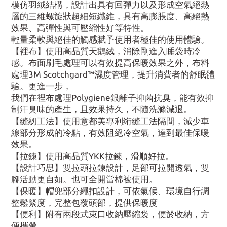
模仿羽絨結構，設計出具有回彈力以及形成空氣絕熱
層的三維螺旋狀超細短纖維，具有高膨脹度、高絕熱
效果、高彈性與可壓縮性好等特性。
輕量柔軟與絕佳的觸感賦予使用者極佳的使用體驗。
【裡布】使用高品質天鵝絨，消除剛進入睡袋時冷
感。布面刷毛處理可以有效提高保暖效果之外，布料
處理3M Scotchgard™濕度管理，提升消費者的舒眠體
驗。更進一步，
我們在裡布處理Polygiene銀離子抑菌抗臭，能有效抑
制汗臭味的產生，且效果持久，不隨洗滌減退。
【縫紉工法】使用意都美專利绗縫工法隔間，減少車
線部分形成的冷點，有效阻絕冷空氣，達到最佳保暖
效果。
【拉鍊】使用高品質YKK拉鍊，滑順好拉。
【設計巧思】雙拉頭拉鍊設計，足部可拉開透氣，雙
腳活動更自如。也可全開當棉被使用。
【保暖】帽兜部分繩扣設計，可依氣候、環境自行調
整鬆緊度，完整包覆頭部，提供保暖度
【便利】附有兩段式束口收納壓縮袋，便於收納，方
便攜帶。