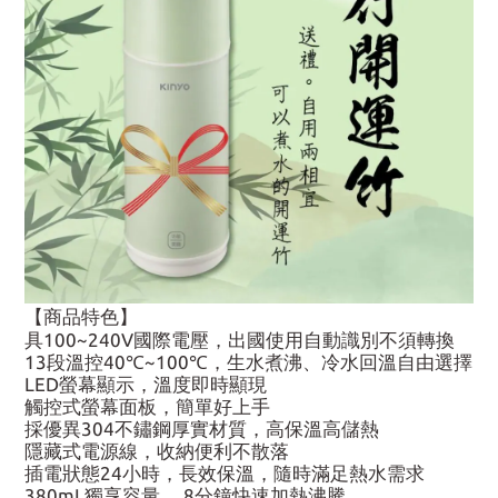
【商品特色】
具100~240V國際電壓，出國使用自動識別不須轉換
13段溫控40℃~100℃，生水煮沸、冷水回溫自由選擇
LED螢幕顯示，溫度即時顯現
觸控式螢幕面板，簡單好上手
採優異304不鏽鋼厚實材質，高保溫高儲熱
隱藏式電源線，收納便利不散落
插電狀態24小時，長效保溫，隨時滿足熱水需求
380mL獨享容量， 8分鐘快速加熱沸騰