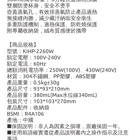
雙層防燙杯身，安全不燙手
壺蓋蒸氣孔，有效排蒸氣防止產品過熱
無接縫內膽，減少藏汙納垢安全衛生
多重防護機制，過熱保護、防乾燒保護
附專屬收納袋，絨布質感便於攜帶
【商品規格】
型號：KIHP-2260W
額定電壓：100V-240V
額定電流：60Hz
總額消耗電功率：250W(100V)、430W(240V)
材質：304不鏽鋼、PP塑膠、ABS塑膠
產品重量：0.5kg±30g
產品尺寸：93*93*210mm
產品容量：380mL(Max水位線340mL)
包裝尺寸：103*103*270mm
產品配件：收納袋
BSMI：R4A106
產地：中國
■保固說明：非人為因素之損壞，原廠保固一年。
■使用前請確實遵從產品說明書內之操作指示及注意
事項。