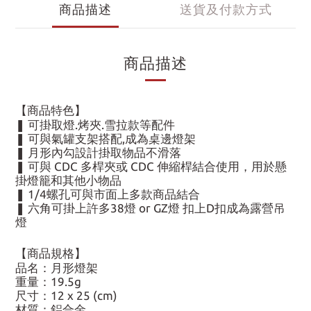
商品描述
送貨及付款方式
商品描述
【商品特色】
❚ 可掛取燈.烤夾.雪拉款等配件
❚ 可與氣罐支架搭配,成為桌邊燈架
❚ 月形內勾設計掛取物品不滑落
❚ 可與 CDC 多桿夾或 CDC 伸縮桿結合使用，用於懸
掛燈籠和其他小物品
❚ 1/4螺孔可與市面上多款商品結合
❚ 六角可掛上許多38燈 or GZ燈 扣上D扣成為露營吊
燈
【商品規格】
品名：月形燈架
重量：19.5g
尺寸：12 x 25 (cm)
材質：鋁合金