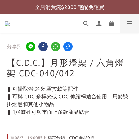
全店消費滿$2000 宅配免運費
全店消費滿$999 超商免運費
全店消費滿$999 超商免運費
分享到
【C.D.C.】月形燈架 / 六角燈
架 CDC-040/042
❚ 可掛取燈.烤夾.雪拉款等配件
❚ 可與 CDC 多桿夾或 CDC 伸縮桿結合使用，用於懸
掛燈籠和其他小物品
❚ 1/4螺孔可與市面上多款商品結合
至
08/31 16:00
截止
指定分類，CDC 全品9折