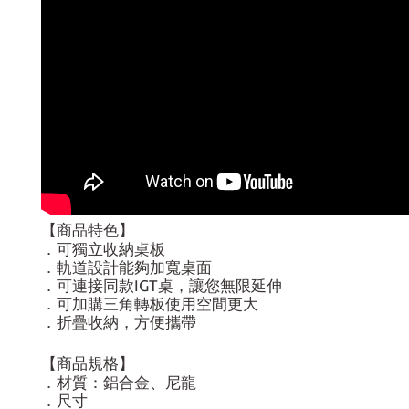
【商品特色】
．可獨立收納桌板
．軌道設計能夠加寬桌面
．可連接同款IGT桌，讓您無限延伸
．可加購三角轉板使用空間更大
．折疊收納，方便攜帶
【商品規格】
．材質：鋁合金、尼龍
．尺寸