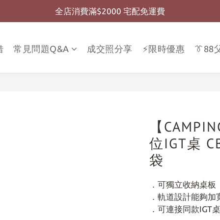
全店消費滿$2000 宅配免運費
全店消費滿$999 超商免運費
全店消費滿$999 超商免運費
借
常見問題Q&A
成交照分享
⚡限時優惠
👔8
【CAMPI
位IGT桌 
袋
．可獨立收納桌板
．軌道設計能夠加
．可連接同款IGT