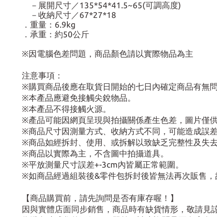
－展開尺寸／135*54*41.5~65(可調高度)
－收納尺寸／67*27*18
．重量：6.9kg
．承重：約50公斤
※因電腦色差問題，商品顏色請以實際物品為主
注意事項：
※購買商品後應在取貨日開始的七日內確定商品有無
※本產品應避免接觸尖銳物品。
※本產品不得接觸火源。
※產品可能因網頁呈現與拍攝關係產生色差，圖片僅
※商品尺寸因測量方式、收納方式不同，可能造成誤
※商品如經拆封、使用、或拆解以致缺乏完整性及失
※商品以實際為主，不含圖中拍攝道具。
※平放測量尺寸誤差+-3cm內皆屬正常範圍。
※如商品經過組裝後&零件包拆封後皆無法再次販售，
【商品購買前，請先詢問是否有庫存喔！】
因與實體店面同步銷售，商品時有缺貨情形，敬請見