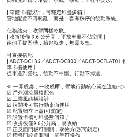
| 箱體卡槽設計，可穩定堆疊多箱 |
營地配置不再雜亂，而是一套有秩序的後勤系統。
任務結束，收營同樣乾脆。
| 收折後僅 9.6 公分高，平放車廂不佔空間 |
兩側手提凹槽，抬起就走，無需多想。
可直接搭配
| ADCT-DC136／ADCT-DC800／ADCT-DCFLAT01 推
車卡槽使用 |
從車邊到營地，後勤不中斷、行動不掉速。
🫵 一開成桌，一收成庫，營地行動核心就在這箱 👈
☑ 戶外潮流風格配色
☑ 工業風結構設計
☑ 拉開後可當行動桌面使用
☑ 配置獨立上蓋(可鎖定)
☑ 設置卡槽可堆疊數個箱子
☑ 收折後僅9.6公分高，易收納
☑ 正反面門板可開關，取物方便(可鎖定)
☑ 摺疊門設置開關，單手可操作