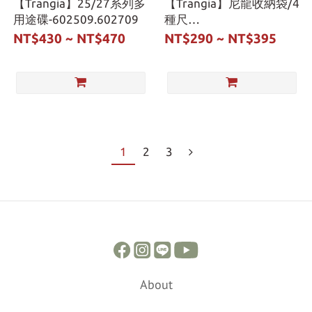
【Trangia】25/27系列多
【Trangia】尼龍收納袋/4
用途碟-602509.602709
種尺
寸-602507.602707.602807
NT$430 ~ NT$470
NT$290 ~ NT$395
1
2
3
About