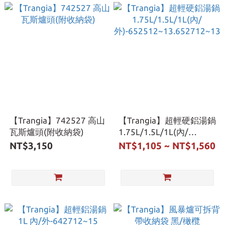
【Trangia】742527 高山
【Trangia】超輕硬鋁湯鍋
瓦斯爐頭(附收納袋)
1.75L/1.5L/1L(內/
外)-652512~13.652712~13
NT$3,150
NT$1,105 ~ NT$1,560