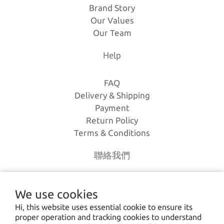
Brand Story
Our Values
Our Team
Help
FAQ
Delivery & Shipping
Payment
Return Policy
Terms & Conditions
聯絡我們
電話｜(03)-3630385
We use cookies
時間｜13:00 - 20:00
Hi, this website uses essential cookie to ensure its
信箱｜
loverlien@gmail.com
proper operation and tracking cookies to understand
地址｜桃園市八德區和平路1168巷7號