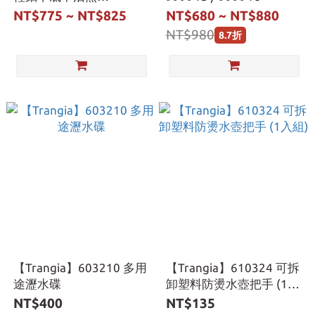
鍋-642501.642701
NT$775 ~ NT$825
NT$680 ~ NT$880
NT$980
8.7折
【Trangia】603210 多用
【Trangia】610324 可拆
途瀝水碟
卸塑料防燙水壺把手 (1入
組)
NT$400
NT$135