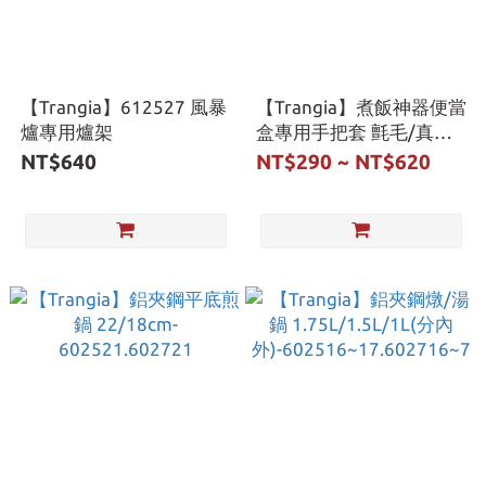
【Trangia】612527 風暴
【Trangia】煮飯神器便當
爐專用爐架
盒專用手把套 氈毛/真
皮-610208.620210.621210
NT$640
NT$290 ~ NT$620