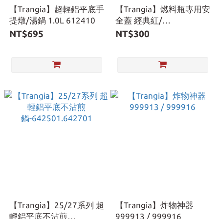
【Trangia】超輕鋁平底手
【Trangia】燃料瓶專用安
提燉/湯鍋 1.0L 612410
全蓋 經典紅/
黑-506000.506100
NT$695
NT$300
【Trangia】25/27系列 超
【Trangia】炸物神器
輕鋁平底不沾煎
999913 / 999916