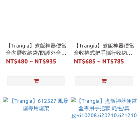
【Trangia】煮飯神器便當
【Trangia】煮飯神器便當
盒內層收納袋/防護外盒
盒收捲式把手攜行收納袋
大/
S/L-619100.619102
NT$480 ~ NT$935
NT$685 ~ NT$785
小-619300~1.619200~1