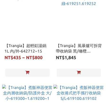
【Trangia】超輕鋁湯鍋
【Trangia】風暴爐可拆背
1L 內/外-642712~15
帶收納袋 黑/橄欖
綠-619251.619252
NT$435 ~ NT$800
NT$1,845