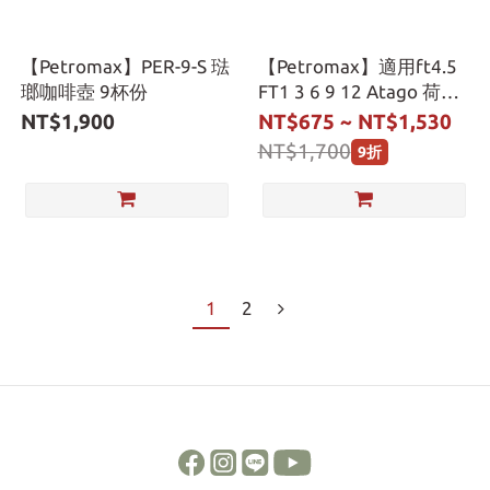
【Petromax】PER-9-S 琺
【Petromax】適用ft4.5
瑯咖啡壺 9杯份
FT1 3 6 9 12 Atago 荷蘭
鍋收納袋
NT$1,900
NT$675 ~ NT$1,530
NT$1,700
9折
1
2