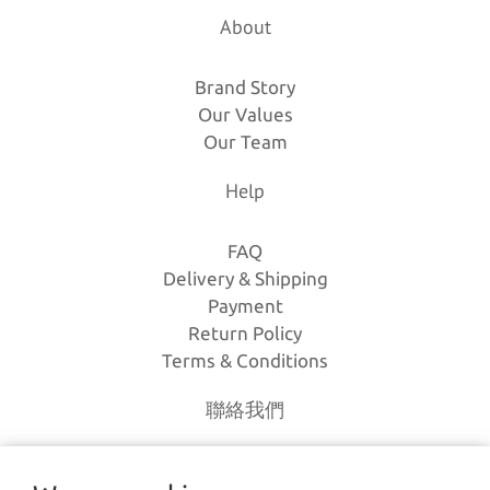
About
Brand Story
Our Values
Our Team
Help
FAQ
Delivery & Shipping
Payment
Return Policy
Terms & Conditions
聯絡我們
電話｜(03)-3630385