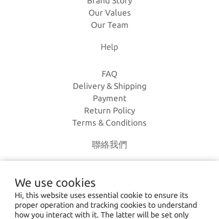
Brand Story
Our Values
Our Team
Help
FAQ
Delivery & Shipping
Payment
Return Policy
Terms & Conditions
聯絡我們
電話｜(03)-3630385
We use cookies
時間｜13:00 - 20:00
Hi, this website uses essential cookie to ensure its
信箱｜
loverlien@gmail.com
proper operation and tracking cookies to understand
地址｜桃園市八德區和平路1168巷7號
how you interact with it. The latter will be set only