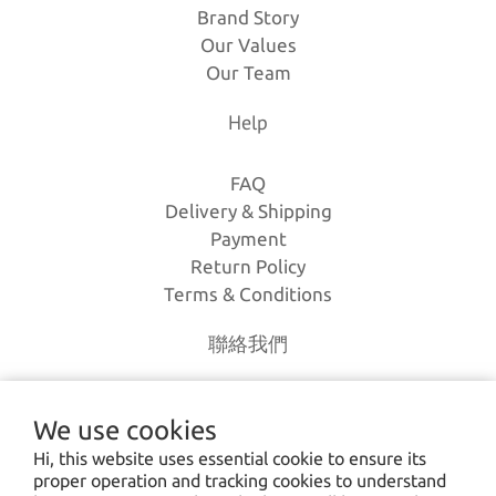
Brand Story
Our Values
Our Team
Help
FAQ
Delivery & Shipping
Payment
Return Policy
Terms & Conditions
聯絡我們
電話｜(03)-3630385
We use cookies
時間｜13:00 - 20:00
Hi, this website uses essential cookie to ensure its
信箱｜
loverlien@gmail.com
proper operation and tracking cookies to understand
地址｜桃園市八德區和平路1168巷7號