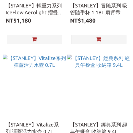
【STANLEY】輕重力系列
【STANLEY】冒險系列 吸
IceFlow Aerolight 摺疊吸
管隨手杯 1.18L 肩背帶
管杯 0.47L
NT$1,180
NT$1,480
【STANLEY】Vitalize系
【STANLEY】經典系列 經
列 彈蓋活力水壺 0.7L
典午餐盒 收納箱 9.4L