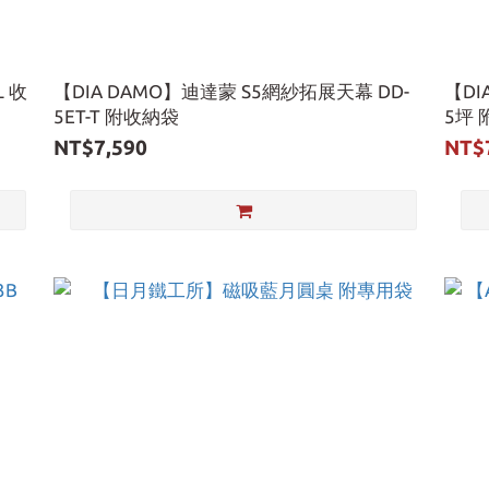
L 收
【DIA DAMO】迪達蒙 S5網紗拓展天幕 DD-
【DI
5ET-T 附收納袋
5坪
NT$7,590
NT$