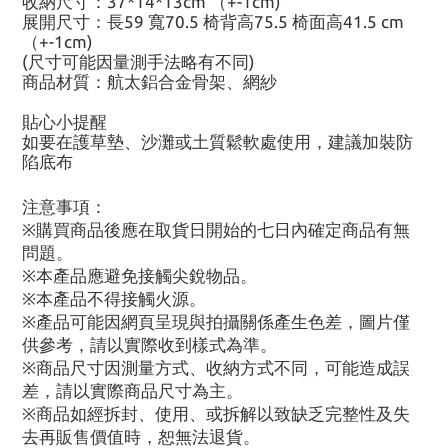
收納尺寸：37*14*13cm （+-1cm)
展開尺寸：長59 寬70.5 椅背高75.5 椅面高41.5 cm
（+-1cm)
(尺寸可能因量測手法略有不同)
商品材質：航太鋁合金骨架、網紗
貼心小提醒
如要在護草墊、沙灘或土質鬆軟處使用，建議加裝防
陷底布
注意事項：
※購買商品後應在取貨日開始的七日內確定商品有無
問題。
※本產品應避免接觸尖銳物品。
※本產品不得接觸火源。
※產品可能因網頁呈現與拍攝關係產生色差，圖片僅
供參考，請以實際收到樣式為準。
※商品尺寸因測量方式、收納方式不同，可能造成誤
差，請以實際商品尺寸為主。
※商品如經拆封、使用、或拆解以致缺乏完整性及失
去再販售價值時，恕無法退貨。