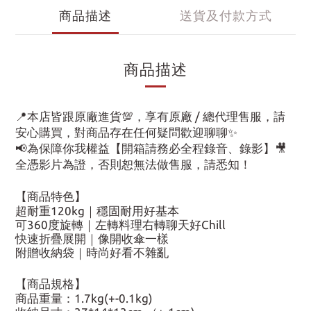
商品描述
送貨及付款方式
商品描述
📍本店皆跟原廠進貨💯，享有原廠 / 總代理售服，請
安心購買，對商品存在任何疑問歡迎聊聊✨
📢為保障你我權益【開箱請務必全程錄音、錄影】🎥
全憑影片為證，否則恕無法做售服，請悉知！
【商品特色】
超耐重120kg｜穩固耐用好基本
可360度旋轉｜左轉料理右轉聊天好Chill
快速折疊展開｜像開收傘一樣
附贈收納袋｜時尚好看不雜亂
【商品規格】
商品重量：1.7kg(+-0.1kg)