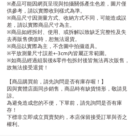
※產品可能因網頁呈現與拍攝關係產生色差，圖片僅
供參考，請以實際收到樣式為準。
※商品尺寸因測量方式、收納方式不同，可能造成誤
差，請以實際商品尺寸為主。
※商品如經拆封、使用、或拆解以致缺乏完整性及失
去再販售價值時，恕無法退貨。
※商品以實際為主，不含圖中拍攝道具。
※平放測量尺寸誤差+-3cm內皆屬正常範圍。
※如商品經過組裝後&零件包拆封後皆無法再次販售，
故無法接受退貨！
【商品購買前，請先詢問是否有庫存喔！】
因與實體店面同步銷售，商品時有缺貨情形，敬請見
諒。
為避免造成您的不便，下單前，請先詢問是否有庫
存！
下標非立即成立買賣契約，本店保留接受訂單與否之
權利。