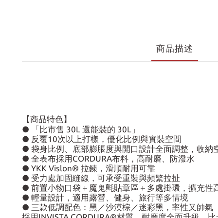
商品描述
【商品特色】
● 「比市售 30L 還能裝的 30L」
● 反覆10次以上打樣，優化比例與實裝空間
● 袋身比例、底部膨脹度與開口設計全面調整，收納
● 全表布採用CORDURA布料，高耐磨、防潑水
● YKK Vislon® 拉鍊，滑順耐用可靠
● 受力處加固縫線，可承受重裝與頻繁拉扯
● 前置小物口袋＋魔鬼氈貼章區＋多處掛環，擴充性
● 輕量設計，適用露營、健身、旅行等多情境
● 三款低調配色：黑／沙漠棕／迷彩黑，率性又帥氣
採用INVISTA CORDURA®材質，耐磨度全面升