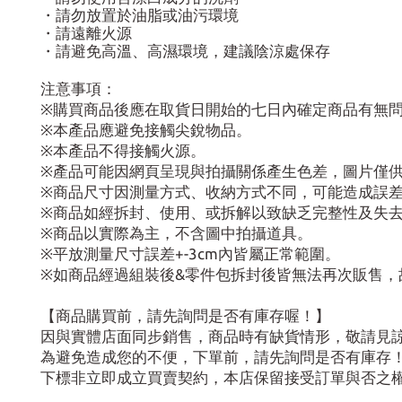
・請勿放置於油脂或油污環境
・請遠離火源
・請避免高溫、高濕環境，建議陰涼處保存
注意事項：
※購買商品後應在取貨日開始的七日內確定商品有無
※本產品應避免接觸尖銳物品。
※本產品不得接觸火源。
※產品可能因網頁呈現與拍攝關係產生色差，圖片僅
※商品尺寸因測量方式、收納方式不同，可能造成誤
※商品如經拆封、使用、或拆解以致缺乏完整性及失
※商品以實際為主，不含圖中拍攝道具。
※平放測量尺寸誤差+-3cm內皆屬正常範圍。
※如商品經過組裝後&零件包拆封後皆無法再次販售，
【商品購買前，請先詢問是否有庫存喔！】
因與實體店面同步銷售，商品時有缺貨情形，敬請見
為避免造成您的不便，下單前，請先詢問是否有庫存
下標非立即成立買賣契約，本店保留接受訂單與否之