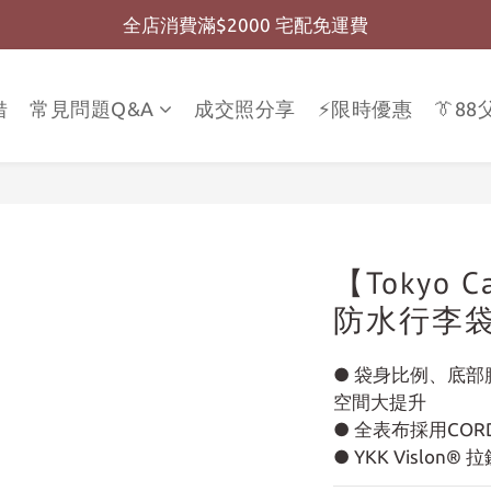
全店消費滿$2000 宅配免運費
全店消費滿$999 超商免運費
全店消費滿$999 超商免運費
借
常見問題Q&A
成交照分享
⚡限時優惠
👔8
【Tokyo 
防水行李袋 3
● 袋身比例、底
空間大提升
● 全表布採用CO
● YKK Vislon