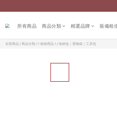
所有商品
商品分類
精選品牌
裝備租
全部商品
/
商品分類
/
꒰ 收納用品 ꒱
/
收納盒｜置物箱｜工具包