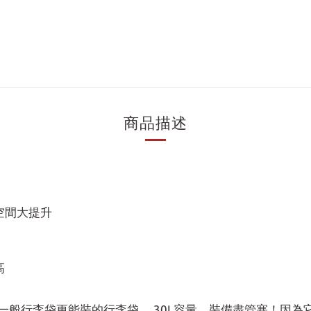
商品描述
空間大提升
高
級，比一般行李袋更能裝的行李袋 ，30L容量，裝備盡管塞！因為