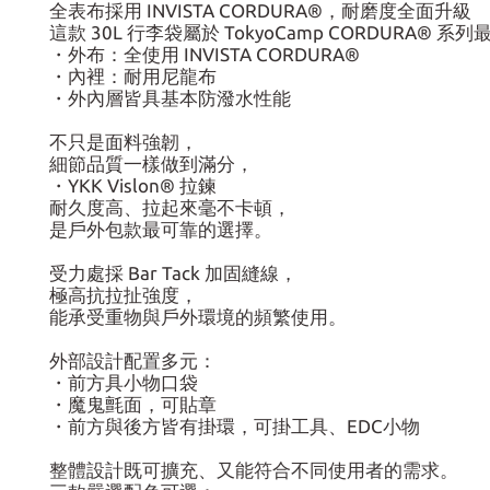
全表布採用 INVISTA CORDURA®，耐磨度全面升級
這款 30L 行李袋屬於 TokyoCamp CORDURA® 系
・外布：全使用 INVISTA CORDURA®
・內裡：耐用尼龍布
・外內層皆具基本防潑水性能
不只是面料強韌，
細節品質一樣做到滿分，
・YKK Vislon® 拉鍊
耐久度高、拉起來毫不卡頓，
是戶外包款最可靠的選擇。
受力處採 Bar Tack 加固縫線，
極高抗拉扯強度，
能承受重物與戶外環境的頻繁使用。
外部設計配置多元：
・前方具小物口袋
・魔鬼氈面，可貼章
・前方與後方皆有掛環，可掛工具、EDC小物
整體設計既可擴充、又能符合不同使用者的需求。