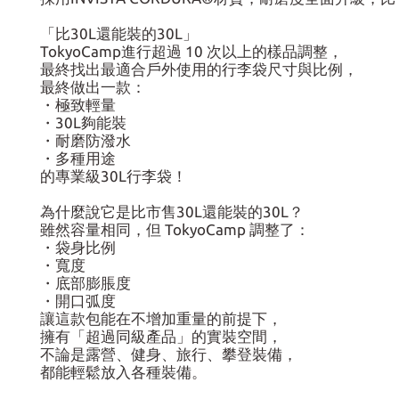
「比30L還能裝的30L」
TokyoCamp進行超過 10 次以上的樣品調整，
最終找出最適合戶外使用的行李袋尺寸與比例，
最終做出一款：
・極致輕量
・30L夠能裝
・耐磨防潑水
・多種用途
的專業級30L行李袋！
為什麼說它是比市售30L還能裝的30L？
雖然容量相同，但 TokyoCamp 調整了：
・袋身比例
・寬度
・底部膨脹度
・開口弧度
讓這款包能在不增加重量的前提下，
擁有「超過同級產品」的實裝空間，
不論是露營、健身、旅行、攀登裝備，
都能輕鬆放入各種裝備。