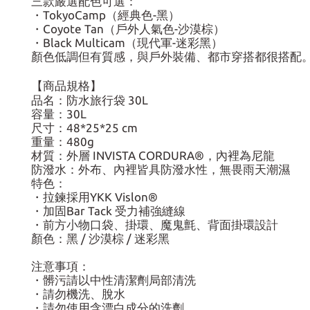
三款嚴選配色可選：
・TokyoCamp（經典色-黑）
・Coyote Tan（戶外人氣色-沙漠棕）
・Black Multicam（現代軍-迷彩黑）
顏色低調但有質感，與戶外裝備、都市穿搭都很搭配
【商品規格】
品名：防水旅行袋 30L
容量：30L
尺寸：48*25*25 cm
重量：480g
材質：外層 INVISTA CORDURA®，內裡為尼龍
防潑水：外布、內裡皆具防潑水性，無畏雨天潮濕
特色：
・拉鍊採用YKK Vislon®
・加固Bar Tack 受力補強縫線
・前方小物口袋、掛環、魔鬼氈、背面掛環設計
顏色：黑 / 沙漠棕 / 迷彩黑
注意事項：
・髒污請以中性清潔劑局部清洗
・請勿機洗、脫水
・請勿使用含漂白成分的洗劑