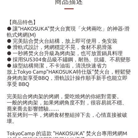
商品描述
【商品特色】
● 讓"HAKOSUKA"焚火台實現「火烤兩吃」的神器-滑
軌式烤網(M)
● 完美貼合焚火台結構，放上即可使用，免安裝
● 滑軌式設計，烤網穩定不晃，食材不易滑落
● 一秒將焚火台升級為烤肉架，也可放置鍋具料理
● 採用SUS304食品級不鏽鋼，耐熱、抗鏽、不易變形
● 線型結構簡潔，不卡油垢，清洗快速省力
放上Tokyo Camp"HAKOSUKA特仕版"焚火台，輕鬆變
身烤肉架享受BBQ，滑軌設計操作順手新手也能立即
享受 BBQ
完美貼合烤肉架的烤網，愛吃燒烤的你絕對需要。
一般的烤肉架，如果烤網角度不對，很容易就不穩、
喬來喬去影響體驗……
甚至烤到一半，烤網食材整組掉下去，心情直接被破
壞。
TokyoCamp 的這款 "HAKOSUKA" 焚火台專用烤網M