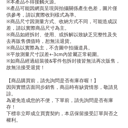
※本產品不得接觸火源。
※產品可能因網頁呈現與拍攝關係產生色差，圖片僅
供參考，請以實際收到樣式為準。
※商品尺寸因測量方式、收納方式不同，可能造成誤
差，請以實際商品尺寸為主。
※商品如經拆封、使用、或拆解以致缺乏完整性及失
去再販售價值時，恕無法退貨。
※商品以實際為主，不含圖中拍攝道具。
※平放測量尺寸誤差+-3cm內皆屬正常範圍。
※如商品經過組裝後&零件包拆封後皆無法再次販售，
故無法接受退貨！
【商品購買前，請先詢問是否有庫存喔！】
因與實體店面同步銷售，商品時有缺貨情形，敬請見
諒。
為避免造成您的不便，下單前，請先詢問是否有庫
存！
下標非立即成立買賣契約，本店保留接受訂單與否之
權利。