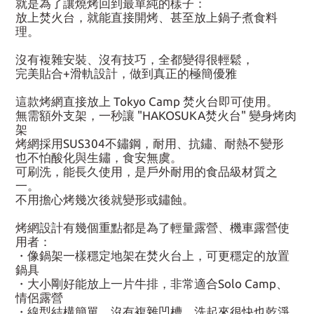
就是為了讓燒烤回到最單純的樣子：
放上焚火台，就能直接開烤、甚至放上鍋子煮食料
理。
沒有複雜安裝、沒有技巧，全都變得很輕鬆，
完美貼合+滑軌設計，做到真正的極簡優雅
這款烤網直接放上 Tokyo Camp 焚火台即可使用。
無需額外支架，一秒讓 "HAKOSUKA焚火台" 變身烤肉
架
烤網採用SUS304不鏽鋼，耐用、抗鏽、耐熱不變形
也不怕酸化與生鏽，食安無虞。
可刷洗，能長久使用，是戶外耐用的食品級材質之
一。
不用擔心烤幾次後就變形或鏽蝕。
烤網設計有幾個重點都是為了輕量露營、機車露營使
用者：
・像鍋架一樣穩定地架在焚火台上，可更穩定的放置
鍋具
・大小剛好能放上一片牛排，非常適合Solo Camp、
情侶露營
・線型結構簡單、沒有複雜凹槽，洗起來很快也乾淨