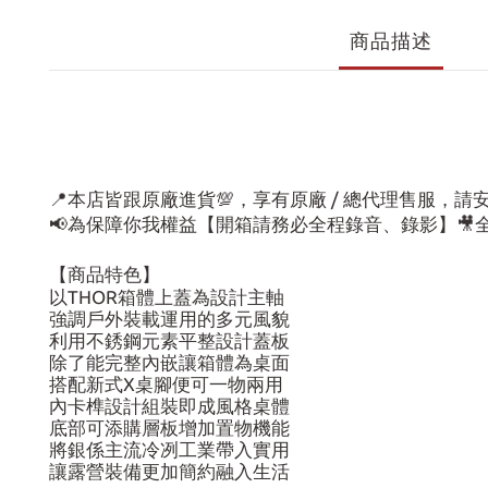
商品描述
📍本店皆跟原廠進貨💯，享有原廠 / 總代理售服，
📢為保障你我權益【開箱請務必全程錄音、錄影】
【商品特色】
以THOR箱體上蓋為設計主軸
強調戶外裝載運用的多元風貌
利用不銹鋼元素平整設計蓋板
除了能完整內嵌讓箱體為桌面
搭配新式X桌腳便可一物兩用
內卡榫設計組裝即成風格桌體
底部可添購層板增加置物機能
將銀係主流冷冽工業帶入實用
讓露營裝備更加簡約融入生活