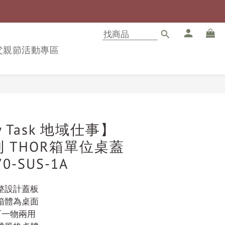
8父親節活動專區
立即購買
ry Task 地域仕事】
系列 THOR箱單位桌蓋
0-SUS-1A
整設計蓋板
箱體為桌面
可一物兩用