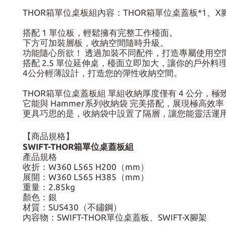
THOR箱單位桌板組內容：THOR箱單位桌蓋板*1、X腳
搭配 1 單位板，輕鬆擁有完整工作檯面。
下方可加裝層板，收納空間隨時升級。
功能隨心所欲！ 透過加裝不同配件，打造專屬使用空
搭配 2.5 單位延伸桌，檯面立即加大，讓你的戶外
4公分輕薄設計，打造您的彈性收納空間。
THOR箱單位桌蓋板組 單組收納厚度僅有 4 公分，
它能與 Hammer系列收納袋 完美搭配，展現極高
更具巧思的是，收納袋中設置了隔層，讓您能靈活運
【商品規格】
SWIFT-THOR箱單位桌蓋板組
產品規格
收折：W360 L565 H200（mm）
展開：W360 L565 H385（mm）
重量：2.85kg
顏色：銀
材質：SUS430（不鏽鋼）
內容物：SWIFT-THOR單位桌蓋板、SWIFT-X腳架