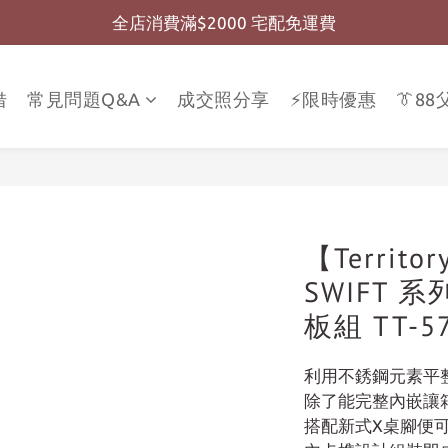
全店消費滿$2000 宅配免運費
全店消費滿$999 超商免運費
全店消費滿$999 超商免運費
借
常見問題Q&A
成交照分享
⚡限時優惠
👔8
【Territo
SWIFT 
板組 TT-57
利用不銹鋼元素平
除了能完整內嵌讓
搭配新式X桌腳便