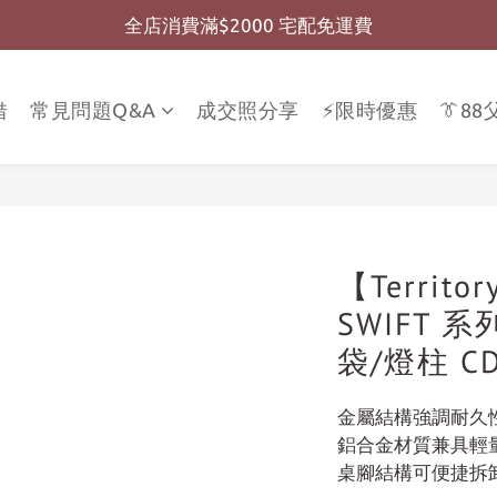
全店消費滿$2000 宅配免運費
全店消費滿$999 超商免運費
全店消費滿$999 超商免運費
借
常見問題Q&A
成交照分享
⚡限時優惠
👔8
【Territo
SWIFT 
袋/燈柱 CD
金屬結構強調耐久
鋁合金材質兼具輕
桌腳結構可便捷拆