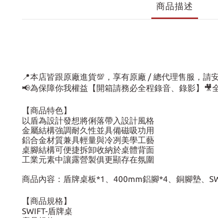
商品描述
📍本店皆跟原廠進貨💯，享有原廠 / 總代理售服，
📢為保障你我權益【開箱請務必全程錄音、錄影】
【商品特色】
以盾為設計發想將俐落帶入設計風格
金屬結構強調耐久性並具備磁吸功用
鋁合金材質兼具輕量與冷冽美學工藝
桌腳結構可便捷拆卸收納於桌體背面
工業元素中讓露營製俱更顯存在氛圍
商品內容：盾牌桌板*1、400mm鋁腳*4、銅腳墊、SW
【商品規格】
SWIFT-盾牌桌