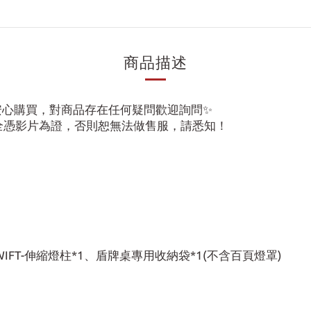
商品描述
請安心購買，對商品存在任何疑問歡迎詢問✨
全憑影片為證，否則恕無法做售服，請悉知！
IFT-伸縮燈柱*1、盾牌桌專用收納袋*1(不含百頁燈罩)