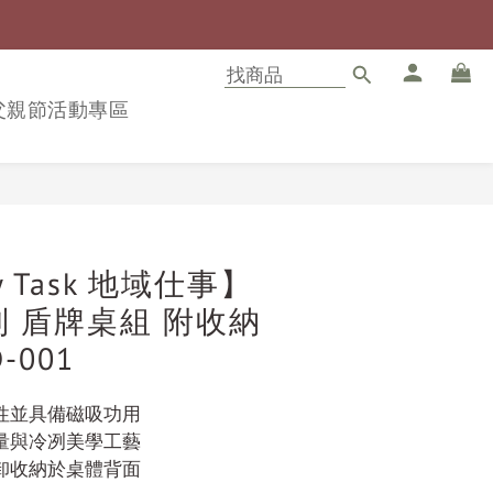
8父親節活動專區
立即購買
ry Task 地域仕事】
系列 盾牌桌組 附收納
-001
性並具備磁吸功用
量與冷冽美學工藝
卸收納於桌體背面