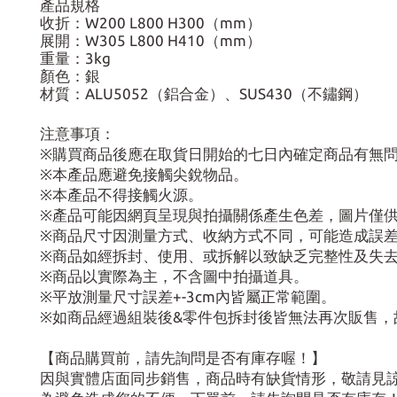
產品規格
收折：W200 L800 H300（mm）
展開：W305 L800 H410（mm）
重量：3kg
顏色：銀
材質：ALU5052（鋁合金）、SUS430（不鏽鋼）
注意事項：
※購買商品後應在取貨日開始的七日內確定商品有無
※本產品應避免接觸尖銳物品。
※本產品不得接觸火源。
※產品可能因網頁呈現與拍攝關係產生色差，圖片僅
※商品尺寸因測量方式、收納方式不同，可能造成誤
※商品如經拆封、使用、或拆解以致缺乏完整性及失
※商品以實際為主，不含圖中拍攝道具。
※平放測量尺寸誤差+-3cm內皆屬正常範圍。
※如商品經過組裝後&零件包拆封後皆無法再次販售，
【商品購買前，請先詢問是否有庫存喔！】
因與實體店面同步銷售，商品時有缺貨情形，敬請見