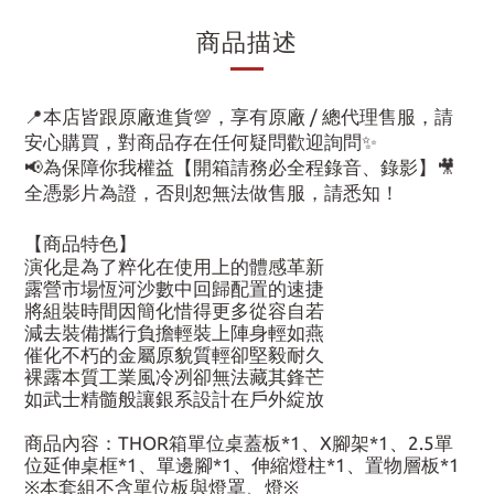
商品描述
📍本店皆跟原廠進貨💯，享有原廠 / 總代理售服，請
安心購買，對商品存在任何疑問歡迎詢問✨
📢為保障你我權益【開箱請務必全程錄音、錄影】🎥
全憑影片為證，否則恕無法做售服，請悉知！
【商品特色】
演化是為了粹化在使用上的體感革新
露營市場恆河沙數中回歸配置的速捷
將組裝時間因簡化惜得更多從容自若
減去裝備攜行負擔輕裝上陣身輕如燕
催化不朽的金屬原貌質輕卻堅毅耐久
裸露本質工業風冷冽卻無法藏其鋒芒
如武士精髓般讓銀系設計在戶外綻放
商品內容：THOR箱單位桌蓋板*1、X腳架*1、2.5單
位延伸桌框*1、單邊腳*1、伸縮燈柱*1、置物層板*1
※本套組不含單位板與燈罩、燈※