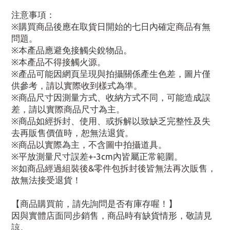
注意事項：
※購買商品後應在取貨日開始的七日內確定商品有無
問題。
※本產品應避免接觸尖銳物品。
※本產品不得接觸火源。
※產品可能因網頁呈現與拍攝關係產生色差，圖片僅
供參考，請以實際收到樣式為準。
※商品尺寸因測量方式、收納方式不同，可能造成誤
差，請以實際商品尺寸為主。
※商品如經拆封、使用、或拆解以致缺乏完整性及失
去再販售價值時，恕無法退貨。
※商品以實際為主，不含圖中拍攝道具。
※平放測量尺寸誤差+-3cm內皆屬正常範圍。
※如商品經過組裝後&零件包拆封後皆無法再次販售，
故無法接受退貨！
【商品購買前，請先詢問是否有庫存喔！】
因與實體店面同步銷售，商品時有缺貨情形，敬請見
諒。