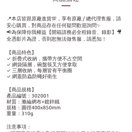
📍本店皆跟原廠進貨💯，享有原廠 / 總代理售服，請
安心購買，對商品存在任何疑問歡迎詢問✨
📢為保障你我權益【開箱請務必全程錄音、錄影】🎥
全憑影片為證，否則恕無法做售服，請悉知！
【商品特色】
✓ 折疊式收納，攜帶方便不占空間
✓ 網袋隔層，碗盤筷叉方便拿取
✓ 三層收納，每層皆有平衡圈
✓ 網蓋防蟲防蠅好衛生
【商品規格】
產品編號：302001
材質：滌綸網布+鍍鋅鐵
規格：圓徑400x850mm
重量：310g
注意事項：