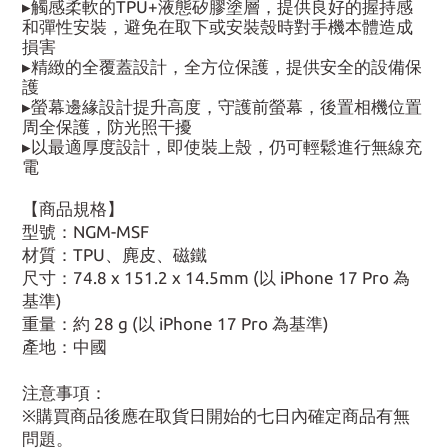
▸觸感柔軟的TPU+液態矽膠塗層，提供良好的握持感
和彈性安裝，避免在取下或安裝殼時對手機本體造成
損害
▸精緻的全覆蓋設計，全方位保護，提供安全的設備保
護
▸螢幕邊緣設計提升高度，守護前螢幕，後置相機位置
周全保護，防光照干擾
▸以最適厚度設計，即使裝上殼，仍可輕鬆進行無線充
電
【商品規格】
型號：NGM-MSF
材質：TPU、麂皮、磁鐵
尺寸：74.8 x 151.2 x 14.5mm (以 iPhone 17 Pro 為
基準)
重量：約 28 g (以 iPhone 17 Pro 為基準)
產地：中國
注意事項：
※購買商品後應在取貨日開始的七日內確定商品有無
問題。