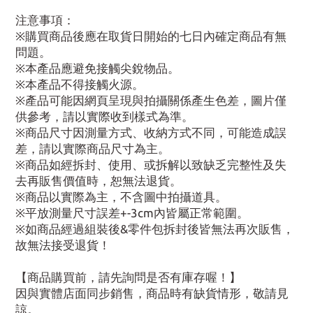
注意事項：
※購買商品後應在取貨日開始的七日內確定商品有無
問題。
※本產品應避免接觸尖銳物品。
※本產品不得接觸火源。
※產品可能因網頁呈現與拍攝關係產生色差，圖片僅
供參考，請以實際收到樣式為準。
※商品尺寸因測量方式、收納方式不同，可能造成誤
差，請以實際商品尺寸為主。
※商品如經拆封、使用、或拆解以致缺乏完整性及失
去再販售價值時，恕無法退貨。
※商品以實際為主，不含圖中拍攝道具。
※平放測量尺寸誤差+-3cm內皆屬正常範圍。
※如商品經過組裝後&零件包拆封後皆無法再次販售，
故無法接受退貨！
【商品購買前，請先詢問是否有庫存喔！】
因與實體店面同步銷售，商品時有缺貨情形，敬請見
諒。