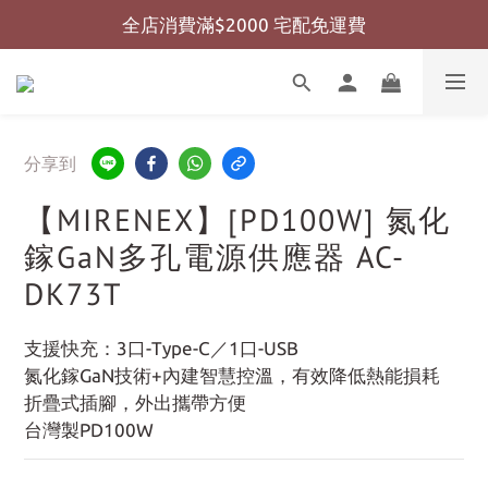
全店消費滿$2000 宅配免運費
全店消費滿$999 超商免運費
全店消費滿$999 超商免運費
分享到
【MIRENEX】[PD100W] 氮化
鎵GaN多孔電源供應器 AC-
DK73T
支援快充：3口-Type-C／1口-USB
氮化鎵GaN技術+內建智慧控溫，有效降低熱能損耗
折疊式插腳，外出攜帶方便
台灣製PD100W