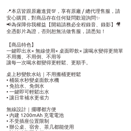
📍本店皆跟原廠進貨💯，享有原廠 / 總代理售服，請
安心購買，對商品存在任何疑問歡迎詢問✨
📢為保障你我權益【開箱請務必全程錄音、錄影】🎥
全憑影片為證，否則恕無法做售服，請悉知！
【商品特色】
一鍵即出水× 無線使用× 桌面即飲× 讓喝水變得更簡單
不用搬、不用倒、不用等
讓每一次喝水都變得更輕鬆、更順手。
桌上秒變飲水站｜不用搬桶更輕鬆
• 桶裝水秒變桌面飲水機
• 免抬水、免倒水
• 一鍵即可輕鬆出水
• 讓日常補水更省力
無線設計｜擺哪都方便
• 內建 1200mAh 充電電池
• 不受插座位置限制
• 辦公桌、宿舍、茶几都能使用