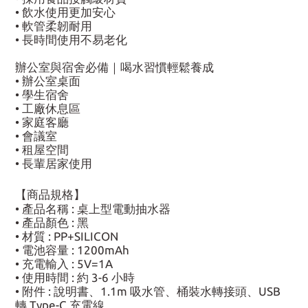
• 飲水使用更加安心
• 軟管柔韌耐用
• 長時間使用不易老化
辦公室與宿舍必備｜喝水習慣輕鬆養成
• 辦公室桌面
• 學生宿舍
• 工廠休息區
• 家庭客廳
• 會議室
• 租屋空間
• 長輩居家使用
【商品規格】
• 產品名稱 : 桌上型電動抽水器
• 產品顏色 : 黑
• 材質 : PP+SILICON
• 電池容量 : 1200mAh
• 充電輸入 : 5V=1A
• 使用時間 : 約 3-6 小時
• 附件 : 說明書、1.1m 吸水管、桶裝水轉接頭、USB
轉 Type-C 充電線