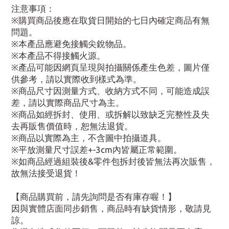
注意事項：
※購買商品後應在取貨日開始的七日內確定商品有無
問題。
※本產品應避免接觸尖銳物品。
※本產品不得接觸火源。
※產品可能因網頁呈現與拍攝關係產生色差，圖片僅
供參考，請以實際收到樣式為準。
※商品尺寸因測量方式、收納方式不同，可能造成誤
差，請以實際商品尺寸為主。
※商品如經拆封、使用、或拆解以致缺乏完整性及失
去再販售價值時，恕無法退貨。
※商品以實際為主，不含圖中拍攝道具。
※平放測量尺寸誤差+-3cm內皆屬正常範圍。
※如商品經過組裝後&零件包拆封後皆無法再次販售，
故無法接受退貨！
【商品購買前，請先詢問是否有庫存喔！】
因與實體店面同步銷售，商品時有缺貨情形，敬請見
諒。