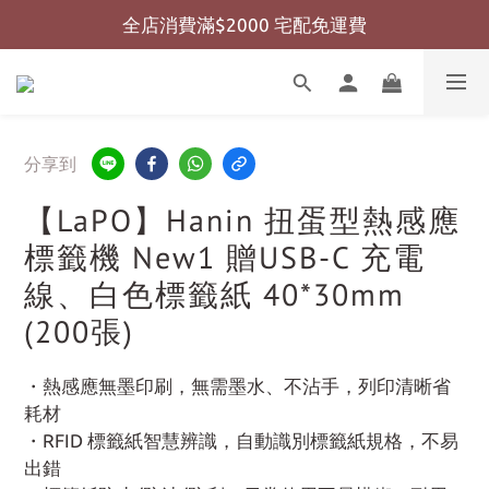
全店消費滿$2000 宅配免運費
全店消費滿$999 超商免運費
全店消費滿$999 超商免運費
分享到
【LaPO】Hanin 扭蛋型熱感應
標籤機 New1 贈USB-C 充電
線、白色標籤紙 40*30mm
(200張)
・熱感應無墨印刷，無需墨水、不沾手，列印清晰省
耗材
・RFID 標籤紙智慧辨識，自動識別標籤紙規格，不易
出錯