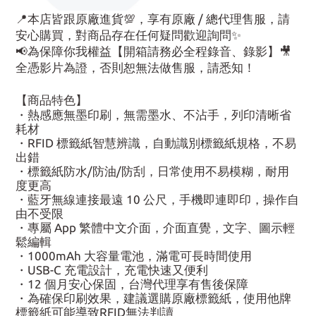
📍本店皆跟原廠進貨💯，享有原廠 / 總代理售服，請
安心購買，對商品存在任何疑問歡迎詢問✨
📢為保障你我權益【開箱請務必全程錄音、錄影】🎥
全憑影片為證，否則恕無法做售服，請悉知！
【商品特色】
・熱感應無墨印刷，無需墨水、不沾手，列印清晰省
耗材
・RFID 標籤紙智慧辨識，自動識別標籤紙規格，不易
出錯
・標籤紙防水/防油/防刮，日常使用不易模糊，耐用
度更高
・藍牙無線連接最遠 10 公尺，手機即連即印，操作自
由不受限
・專屬 App 繁體中文介面，介面直覺，文字、圖示輕
鬆編輯
・1000mAh 大容量電池，滿電可長時間使用
・USB-C 充電設計，充電快速又便利
・12 個月安心保固，台灣代理享有售後保障
・為確保印刷效果，建議選購原廠標籤紙，使用他牌
標籤紙可能導致RFID無法判讀