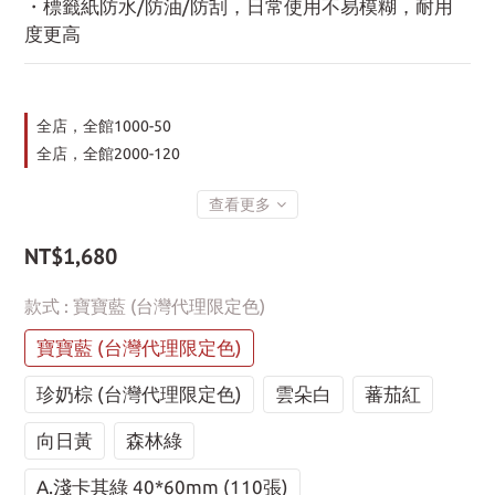
・標籤紙防水/防油/防刮，日常使用不易模糊，耐用
度更高
全店，全館1000-50
全店，全館2000-120
查看更多
NT$1,680
款式
: 寶寶藍 (台灣代理限定色)
寶寶藍 (台灣代理限定色)
珍奶棕 (台灣代理限定色)
雲朵白
蕃茄紅
向日黃
森林綠
A.淺卡其綠 40*60mm (110張)