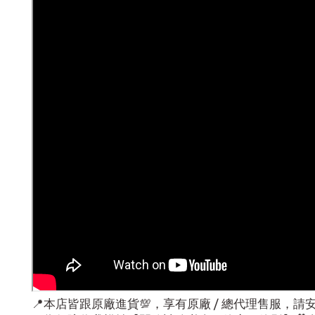
📍本店皆跟原廠進貨💯，享有原廠 / 總代理售服，