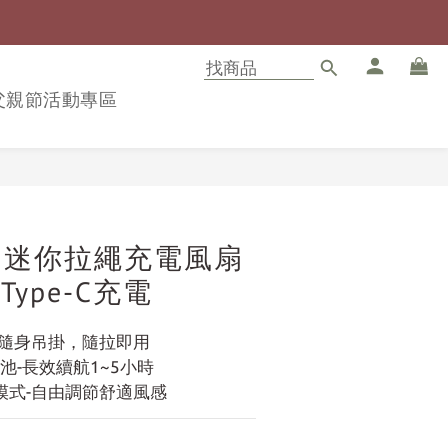
8父親節活動專區
立即購買
O】迷你拉繩充電風扇
) Type-C充電
-隨身吊掛，隨拉即用
電池-長效續航1~5小時
模式-自由調節舒適風感