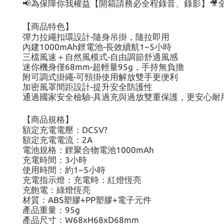
📢為保障你我權益【開箱請務必全程錄音、錄影】
【商品特色】
彈力拉繩扣環設計-隨身吊掛，隨拉即用
內建1000mAh鋰電池-長效續航1~5小時
三檔風速＋自然風模式-自由調節舒適風感
迷你機身僅68mm-超輕量95g，手持無負擔
附可調式掛繩-可頸掛使用解放雙手更便利
加密風罩間距設計-提升安全防護性
通過國家安全檢驗-具過充與過放雙重保護，更安心耐
【商品規格】
額定充電電壓：DC5V?
額定充電電流：2A
電池規格：鋰聚合物電池1000mAh
充電時間：3小時
使用時間：約1~5小時
充電指示燈：充電時：紅燈恆亮
充飽電：綠燈恆亮
材質：ABS塑膠+PP塑膠+電子元件
產品重量：95g
產品尺寸：W68xH68xD68mm