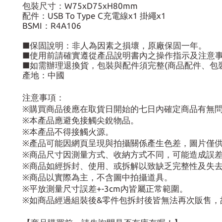
包裝尺寸：W75xD75xH80mm
配件：USB To Type C充電線x1 掛繩x1
BSMI：R4A106
■保固說明：非人為因素之損壞，原廠保固一年。
■使用前請確實遵從產品說明書內之操作指示及注意
■如需辦理退換貨，包裝與配件須完整(商品配件、包
產地：中國
注意事項：
※購買商品後應在取貨日開始的七日內確定商品有無
※本產品應避免接觸尖銳物品。
※本產品不得接觸火源。
※產品可能因網頁呈現與拍攝關係產生色差，圖片僅
※商品尺寸因測量方式、收納方式不同，可能造成誤
※商品如經拆封、使用、或拆解以致缺乏完整性及失
※商品以實際為主，不含圖中拍攝道具。
※平放測量尺寸誤差+-3cm內皆屬正常範圍。
※如商品經過組裝後&零件包拆封後皆無法再次販售，