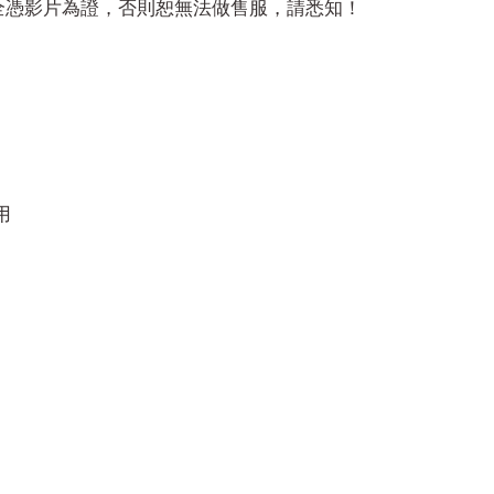
全憑影片為證，否則恕無法做售服，請悉知！
用