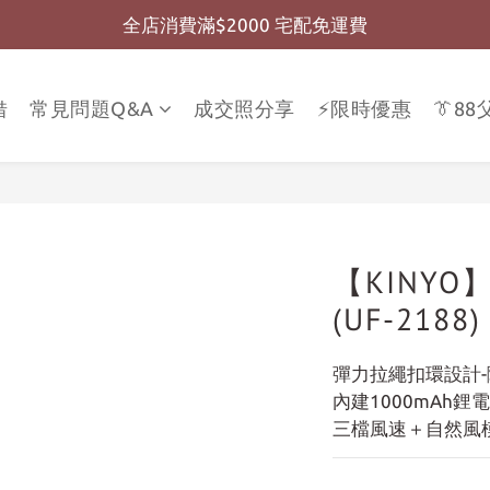
全店消費滿$2000 宅配免運費
全店消費滿$999 超商免運費
全店消費滿$999 超商免運費
借
常見問題Q&A
成交照分享
⚡限時優惠
👔8
【KINY
(UF-2188
彈力拉繩扣環設計
內建1000mAh鋰
三檔風速＋自然風